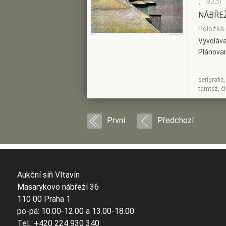
(1923)
NÁBŘE
Položka 
Vyvoláva
Plánova
serigrafie
ZOBRAZIT
PŘIDAT DO
tamtéž, č
DETAIL
PŘEDVÝBĚRU
První
Předchozí
Aukční síň Vltavín
Masarykovo nábřeží 36
110 00 Praha 1
po-pá: 10.00-12.00 a 13.00-18.00
Tel.: +420 224 930 340