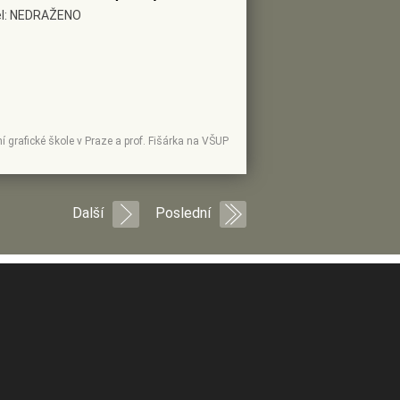
tel: NEDRAŽENO
í grafické škole v Praze a prof. Fišárka na VŠUP
Další
Poslední