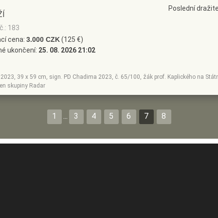
Poslední draži
ŽÍ
č.: 183
cí cena:
3.000 CZK
(125 €)
né ukončení:
25. 08. 2026 21:02
, 2023, 39 x 59 cm, sign. PD Chadima 2023, č. 65/100, žák prof. Kaplického na Státn
len skupiny Radar
1
...
3
4
5
6
7
8