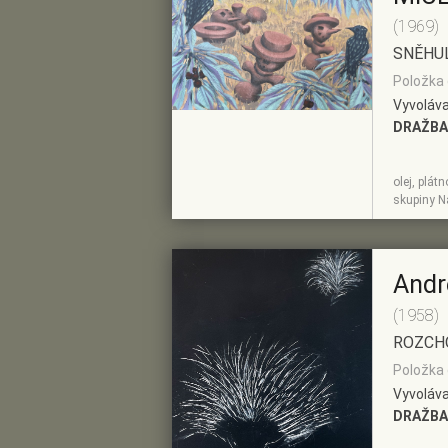
(1969)
SNĚHUL
Položka 
Vyvoláva
DRAŽBA
olej, plát
ZOBRAZIT
PŘIDAT DO
skupiny N
DETAIL
PŘEDVÝBĚRU
Andr
(1958)
ROZCH
Položka 
Vyvoláva
DRAŽBA