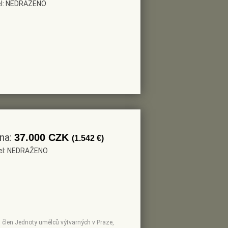
tel: NEDRAŽENO
ena:
37.000 CZK
(1.542 €)
tel: NEDRAŽENO
y, člen Jednoty umělců výtvarných v Praze,