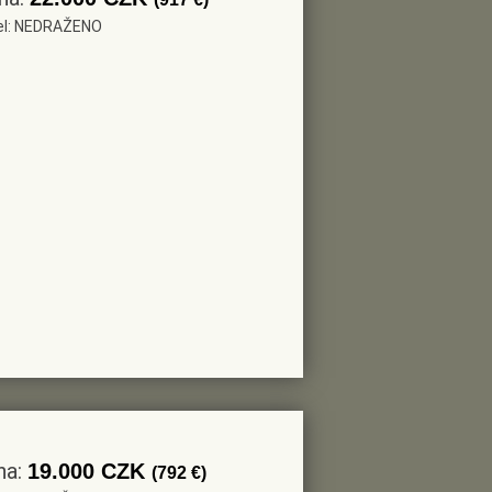
tel: NEDRAŽENO
na:
19.000 CZK
(792 €)