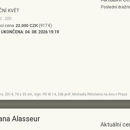
Poslední draži
ČNÍ KVĚT
č.: 200
cí cena:
22.000 CZK
(917 €)
 UKONČENA:
04. 08. 2026 19:19
tno, 2014, 70 x 35 cm, sign. PD W 14, žák prof. Michaela Rittsteina na Avu v Praze
ana Alasseur
Aktuální ce