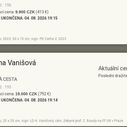
č.: 196
cí cena:
9.900 CZK
(413 €)
 UKONČENA:
04. 08. 2026 19:15
no, 2023, 50 x 70 cm, sign. PD Cerha V. 2023
na Vanišová
Aktuální ce
Poslední draži
Á CESTA
č.: 195
cí cena:
19.000 CZK
(792 €)
 UKONČENA:
04. 08. 2026 19:14
no, 20 x 25 cm, sign. LD H. Vanišová, rám, žákyně prof. C. Boudy na FF UK v Praze