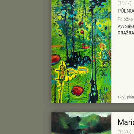
(1977)
PŮLNO
Položka 
Vyvoláva
DRAŽBA
ZOBRAZIT
PŘIDAT DO
akryl, plá
DETAIL
PŘEDVÝBĚRU
Mari
(1976)