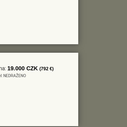
na:
19.000 CZK
(792 €)
tel: NEDRAŽENO