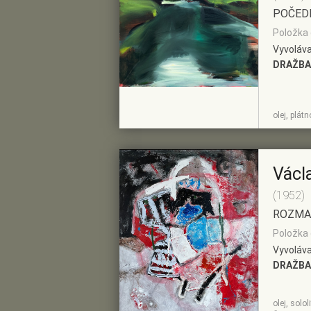
POČED
Položka 
Vyvoláva
DRAŽBA
ZOBRAZIT
PŘIDAT DO
olej, plát
DETAIL
PŘEDVÝBĚRU
Václ
(1952)
ROZMA
Položka 
Vyvoláva
DRAŽBA
olej, solo
ZOBRAZIT
PŘIDAT DO