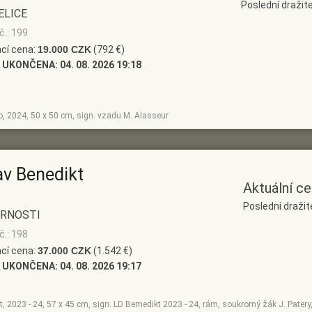
Poslední draži
ELICE
č.: 199
cí cena:
19.000 CZK
(792 €)
 UKONČENA:
04. 08. 2026 19:18
no, 2024, 50 x 50 cm, sign. vzadu M. Alasseur
av Benedikt
Aktuální c
Poslední draži
RNOSTI
č.: 198
cí cena:
37.000 CZK
(1.542 €)
 UKONČENA:
04. 08. 2026 19:17
lit, 2023 - 24, 57 x 45 cm, sign. LD Bemedikt 2023 - 24, rám, soukromý žák J. Pater