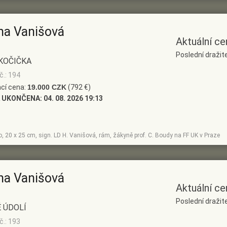
na Vanišová
Aktuální ce
Poslední draži
KOČIČKA
č.: 194
cí cena:
19.000 CZK
(792 €)
 UKONČENA:
04. 08. 2026 19:13
no, 20 x 25 cm, sign. LD H. Vanišová, rám, žákyně prof. C. Boudy na FF UK v Praze
na Vanišová
Aktuální ce
Poslední draži
 ÚDOLÍ
č.: 193