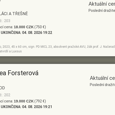
Aktuální ce
Poslední draži
ÁCI A TŘEŠNĚ
č.: 203
cí cena:
18.000 CZK
(750 €)
 UKONČENA:
04. 08. 2026 19:22
no, 2023, 45 x 60 cm, sign. PD MICL 23, absolvent pražské AVU, žák prof. J. Načerads
atvrdlí a Luxsus
ea Forsterová
Aktuální c
Poslední draži
OD
č.: 202
cí cena:
19.000 CZK
(792 €)
 UKONČENA:
04. 08. 2026 19:21