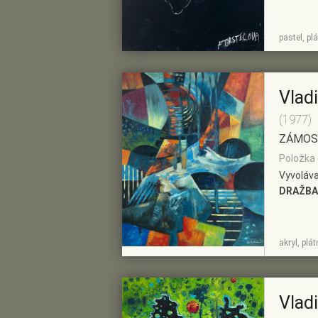
ZOBRAZIT
PŘIDAT DO
pastel, pl
DETAIL
PŘEDVÝBĚRU
Vlad
(1977)
ZÁMOS
Položka 
Vyvoláva
DRAŽBA
ZOBRAZIT
PŘIDAT DO
akryl, plá
DETAIL
PŘEDVÝBĚRU
Vlad