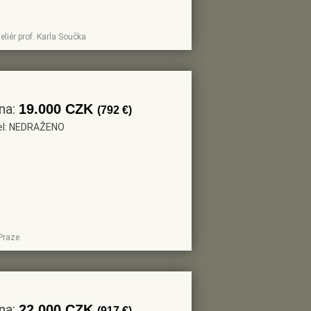
liér prof. Karla Součka
na:
19.000 CZK
(792 €)
tel: NEDRAŽENO
 Praze
na:
22.000 CZK
(917 €)