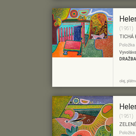
Hele
(1951)
TICHÁ 
Položka 
Vyvoláva
DRAŽBA
ZOBRAZIT
PŘIDAT DO
olej, plát
DETAIL
PŘEDVÝBĚRU
Hele
(1951)
ZELENÉ
Položka 