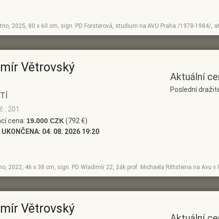
átno, 2025, 80 x 60 cm, sign. PD Forsterová, studium na AVU Praha /1978-1984/, ate
imír Větrovský
Aktuální ce
Poslední draži
TÍ
č.: 201
cí cena:
19.000 CZK
(792 €)
 UKONČENA:
04. 08. 2026 19:20
tno, 2022, 46 x 38 cm, sign. PD Wladimír 22, žák prof. Michaela Rittsteina na Avu v
imír Větrovský
Aktuální ce