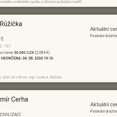
orského uměleckého spolku a Sdružení pražských malířů
 Růžička
Aktuální ce
Poslední draži
TĚ
č.: 197
cí cena:
50.000 CZK
(2.084 €)
 UKONČENA:
04. 08. 2026 19:16
no, 2023, 65 x 90 cm, sign. vzadu A. Růžička
imír Cerha
Aktuální ce
Poslední draži
CIVILIZACÍ