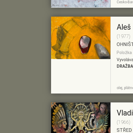
Česko-Bav
DETAIL
PŘEDVÝBĚRU
Aleš
(1977)
OHNIŠ
Položka 
Vyvoláva
DRAŽBA
ZOBRAZIT
PŘIDAT DO
olej, plát
DETAIL
PŘEDVÝBĚRU
Vlad
(1966)
STŘED 