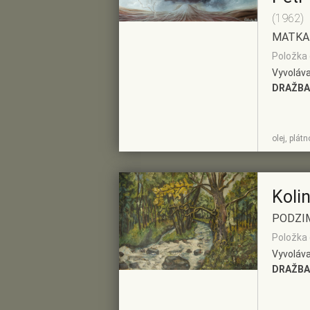
(1962)
MATKA
Položka 
Vyvoláva
DRAŽBA
ZOBRAZIT
PŘIDAT DO
olej, plát
DETAIL
PŘEDVÝBĚRU
Koli
PODZI
Položka č
Vyvoláva
DRAŽBA