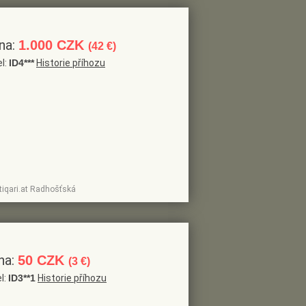
na:
1.000 CZK
(42 €)
el:
ID4***
Historie příhozu
tiqari.at Radhošťská
na:
50 CZK
(3 €)
l:
ID3**1
Historie příhozu