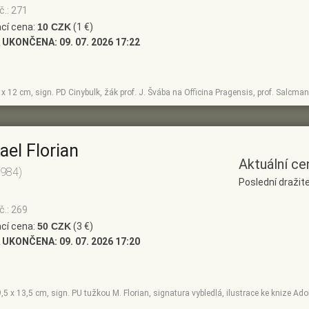
č.: 271
cí cena:
10 CZK
(1 €)
 UKONČENA:
09. 07. 2026 17:22
0 x 12 cm, sign. PD Cinybulk, žák prof. J. Švába na Officina Pragensis, prof. Salcma
ael Florian
Aktuální ce
1984)
Poslední dražite
č.: 269
cí cena:
50 CZK
(3 €)
 UKONČENA:
09. 07. 2026 17:20
9,5 x 13,5 cm, sign. PU tužkou M. Florian, signatura vybledlá, ilustrace ke knize Ad