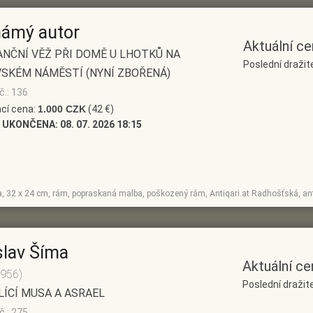
ámý autor
Aktuální ce
NČNÍ VĚŽ PŘI DOMĚ U LHOTKŮ NA
Poslední dražit
SKÉM NÁMĚSTÍ (NYNÍ ZBOŘENÁ)
č.: 136
cí cena:
1.000 CZK
(42 €)
 UKONČENA:
08. 07. 2026 18:15
ka, 32 x 24 cm, rám, popraskaná malba, poškozený rám, Antiqari.at Radhošťská, an
slav Šíma
Aktuální ce
1956)
Poslední dražite
ÍCÍ MUSA A ASRAEL
č.: 275