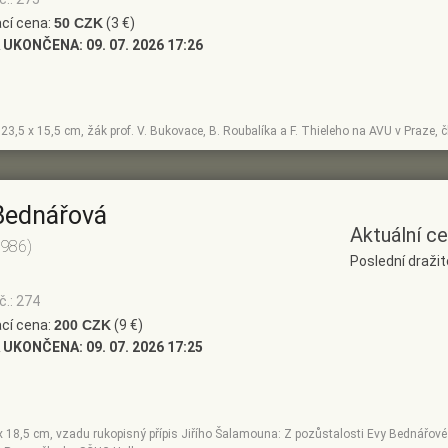
cí cena:
50 CZK
(3 €)
 UKONČENA:
09. 07. 2026 17:26
, 23,5 x 15,5 cm, žák prof. V. Bukovace, B. Roubalíka a F. Thieleho na AVU v Praze,
Bednářová
Aktuální c
1986)
Poslední dražit
č.: 274
cí cena:
200 CZK
(9 €)
 UKONČENA:
09. 07. 2026 17:25
 x 18,5 cm, vzadu rukopisný přípis Jiřího Šalamouna: Z pozůstalosti Evy Bednářové 