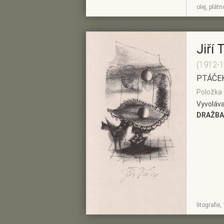
ZOBRAZIT
PŘIDAT DO
olej, plát
DETAIL
PŘEDVÝBĚRU
Jiří 
(1912-
PTÁČE
Položka 
Vyvoláva
DRAŽBA
ZOBRAZIT
PŘIDAT DO
litografie
DETAIL
PŘEDVÝBĚRU