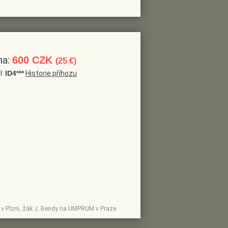
na:
600 CZK
(25 €)
l:
ID4***
Historie příhozu
upy v Plzni, žák J. Bendy na UMPRUM v Praze