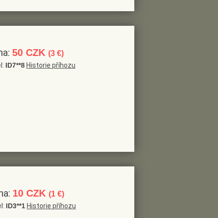
na:
50 CZK
(3 €)
l:
ID7**8
Historie příhozu
na:
10 CZK
(1 €)
l:
ID3**1
Historie příhozu