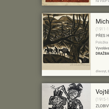
na VŠUP v
DETAIL
PŘEDVÝBĚRU
Mich
(1911-
PŘES H
Položka 
Vyvoláva
DRAŽBA
ZOBRAZIT
PŘIDAT DO
dřevoryt, 
DETAIL
PŘEDVÝBĚRU
Vojt
(1915-
ZLOBIV