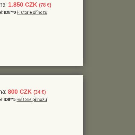
na:
1.850 CZK
(78 €)
el:
ID8**0
Historie příhozu
na:
800 CZK
(34 €)
l:
ID6**5
Historie příhozu