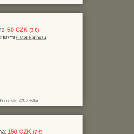
na:
50 CZK
(3 €)
l:
ID7**8
Historie příhozu
v Praze, člen SČUG Hollar
na:
150 CZK
(7 €)