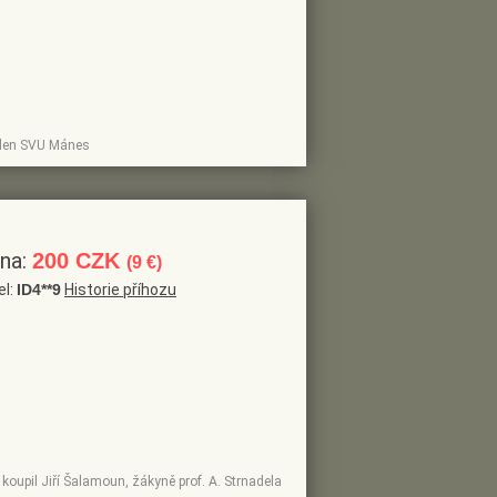
 člen SVU Mánes
ena:
200 CZK
(9 €)
el:
ID4**9
Historie příhozu
koupil Jiří Šalamoun, žákyně prof. A. Strnadela