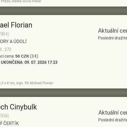
 Praze, členka SČUG Hollar
ael Florian
Aktuální ce
1984)
Poslední dražite
ORY A ÚDOLÍ
č.: 272
cí cena:
50 CZK
(3 €)
 UKONČENA:
09. 07. 2026 17:23
8,5 x 8 cm, sign. PD Michael Florian
ěch Cinybulk
Aktuální ce
1994)
Poslední dražite
Ý ČERTÍK