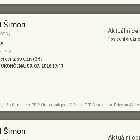
l Šimon
Aktuální ce
1958)
Poslední dražite
NA
č.: 262
cí cena:
50 CZK
(3 €)
 UKONČENA:
09. 07. 2026 17:13
ír, 15 x 8 cm, sign. PD P. Šimon, žák prof. V. Pukla, F. T. Šimona a A. Pelce na AVU 
l Šimon
Aktuální ce