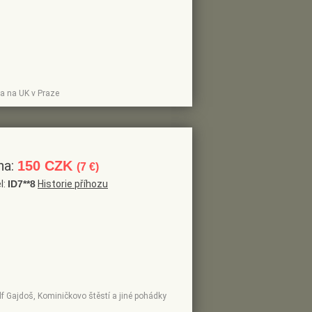
na na UK v Praze
na:
150 CZK
(7 €)
l:
ID7**8
Historie příhozu
olf Gajdoš, Kominičkovo štěstí a jiné pohádky