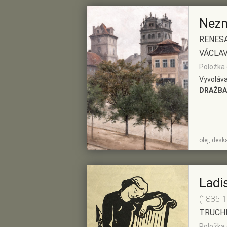
Nezn
RENESA
VÁCLAV
Položka 
Vyvoláva
DRAŽBA
ZOBRAZIT
PŘIDAT DO
olej, des
DETAIL
PŘEDVÝBĚRU
Ladi
(1885-
TRUCHL
Položka 