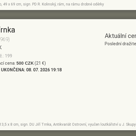
no, 49 x 69 cm, sign. PD R. Kolinský, rám, na rámu drobné oděrky
Trnka
Aktuální ce
1969)
Poslední dražite
K
č.: 199
cí cena:
500 CZK
(21 €)
 UKONČENA:
08. 07. 2026 19:18
, 13,5 x 8 cm, sign. DU Jiří Trnka, Antikvariát Ostrovní, vyučen loutkářství u J. Sk