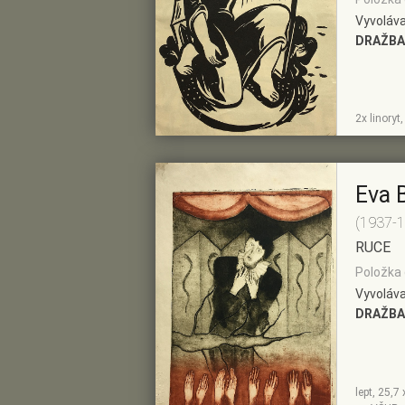
Vyvoláva
DRAŽBA
ZOBRAZIT
PŘIDAT DO
2x linoryt
DETAIL
PŘEDVÝBĚRU
Eva 
(1937-
RUCE
Položka 
Vyvoláva
DRAŽBA
lept, 25,7
ZOBRAZIT
PŘIDAT DO