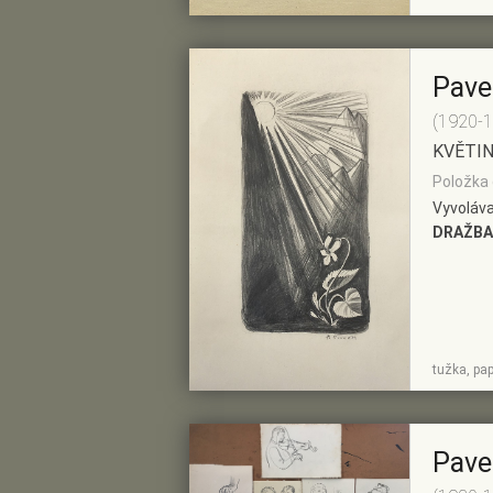
Pave
(1920-
KVĚTI
Položka 
Vyvoláva
DRAŽBA
ZOBRAZIT
PŘIDAT DO
tužka, pap
DETAIL
PŘEDVÝBĚRU
Pave