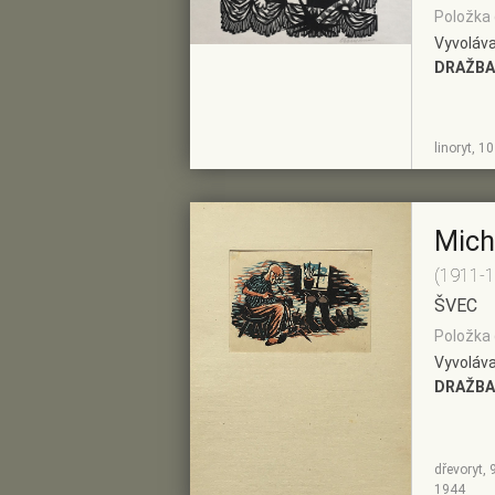
Položka 
Vyvoláva
DRAŽBA
ZOBRAZIT
PŘIDAT DO
linoryt, 1
DETAIL
PŘEDVÝBĚRU
Mich
(1911-
ŠVEC
Položka 
Vyvoláva
DRAŽBA
dřevoryt, 
ZOBRAZIT
PŘIDAT DO
1944
DETAIL
PŘEDVÝBĚRU