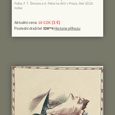
Pukla, F. T. Šimona a A. Pelce na AVU v Praze, člen SČUG
Hollar
(1 €)
Aktuální cena:
10 CZK
Poslední dražitel:
ID8**4
Historie příhozu