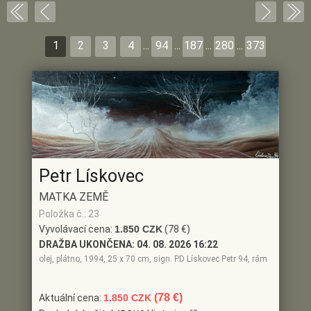
1
2
3
4
...
94
...
187
...
280
...
373
Petr Lískovec
MATKA ZEMĚ
Položka č.: 23
Vyvolávací cena:
1.850 CZK
(78 €)
DRAŽBA UKONČENA:
04. 08. 2026 16:22
olej, plátno, 1994, 25 x 70 cm, sign. PD Lískovec Petr 94, rám
(78 €)
Aktuální cena:
1.850 CZK