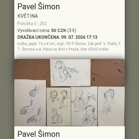
Pavel Šimon
KVĚTINA
Položka č.: 262
Vyvolávací cena:
50 CZK
(3 €)
DRAŽBA UKONČENA:
09. 07. 2026 17:13
tužka, papír, 15 x 8 cm, sign. PD P. Šimon, žák prof. V. Pukla, F.
T. Šimona a A. Pelce na AVU v Praze, člen SČUG Hollar
(3 €)
Aktuální cena:
50 CZK
Poslední dražitel:
ID7**8
Historie příhozu
Pavel Šimon