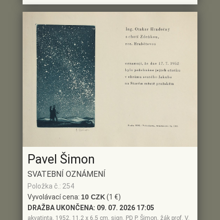
Pavel Šimon
SVATEBNÍ OZNÁMENÍ
Položka č.: 254
Vyvolávací cena:
10 CZK
(1 €)
DRAŽBA UKONČENA:
09. 07. 2026 17:05
akvatinta, 1952, 11,2 x 6,5 cm, sign. PD P. Šimon, žák prof. V.