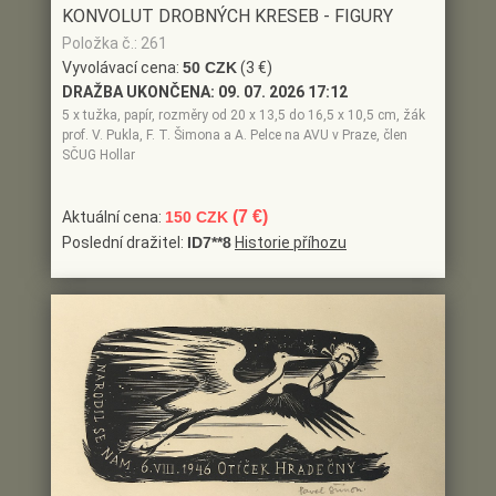
KONVOLUT DROBNÝCH KRESEB - FIGURY
Položka č.: 261
Vyvolávací cena:
50 CZK
(3 €)
DRAŽBA UKONČENA:
09. 07. 2026 17:12
5 x tužka, papír, rozměry od 20 x 13,5 do 16,5 x 10,5 cm, žák
prof. V. Pukla, F. T. Šimona a A. Pelce na AVU v Praze, člen
SČUG Hollar
(7 €)
Aktuální cena:
150 CZK
Poslední dražitel:
ID7**8
Historie příhozu