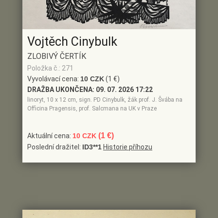
Vojtěch Cinybulk
ZLOBIVÝ ČERTÍK
Položka č.: 271
Vyvolávací cena:
10 CZK
(1 €)
DRAŽBA UKONČENA:
09. 07. 2026 17:22
linoryt, 10 x 12 cm, sign. PD Cinybulk, žák prof. J. Švába na
Officina Pragensis, prof. Salcmana na UK v Praze
(1 €)
Aktuální cena:
10 CZK
Poslední dražitel:
ID3**1
Historie příhozu