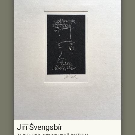
Jiří Švengsbír