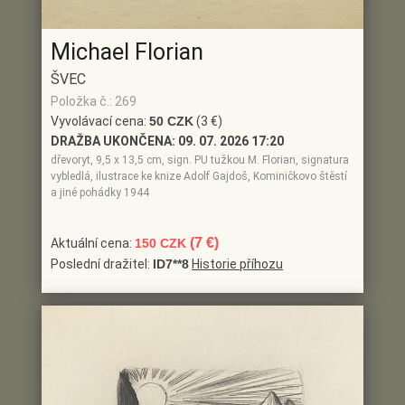
Michael Florian
ŠVEC
Položka č.: 269
Vyvolávací cena:
50 CZK
(3 €)
DRAŽBA UKONČENA:
09. 07. 2026 17:20
dřevoryt, 9,5 x 13,5 cm, sign. PU tužkou M. Florian, signatura
vybledlá, ilustrace ke knize Adolf Gajdoš, Kominičkovo štěstí
a jiné pohádky 1944
(7 €)
Aktuální cena:
150 CZK
Poslední dražitel:
ID7**8
Historie příhozu