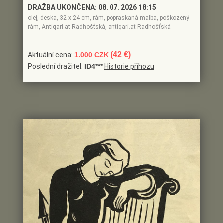
DRAŽBA UKONČENA:
08. 07. 2026 18:15
olej, deska, 32 x 24 cm, rám, popraskaná malba, poškozený
rám, Antiqari.at Radhošťská, antiqari.at Radhošťská
(42 €)
Aktuální cena:
1.000 CZK
Poslední dražitel:
ID4***
Historie příhozu