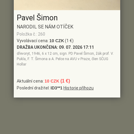
Pavel Šimon
NARODIL SE NÁM OTÍČEK
Položka č.: 260
Vyvolávací cena:
10 CZK
(1 €)
DRAŽBA UKONČENA:
09. 07. 2026 17:11
dřevoryt, 1946, 6 x 12 cm, sign. PD Pavel Šimon, žák prof. V.
Pukla, F. T. Šimona a A. Pelce na AVU v Praze, člen SČUG
Hollar
(1 €)
Aktuální cena:
10 CZK
Poslední dražitel:
ID3**1
Historie příhozu