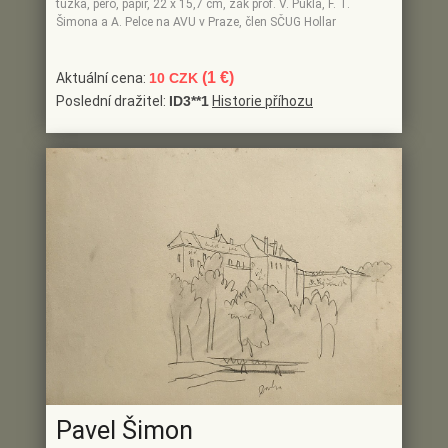
tužka, pero, papír, 22 x 15,7 cm, žák prof. V. Pukla, F. T.
Šimona a A. Pelce na AVU v Praze, člen SČUG Hollar
(1 €)
Aktuální cena:
10 CZK
Poslední dražitel:
ID3**1
Historie příhozu
Pavel Šimon