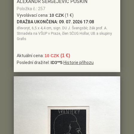
ALEXANDR SERGEJEVIČ PUŠKIN
Položka č.: 257
Vyvolávací cena:
10 CZK
(1 €)
DRAŽBA UKONČENA:
09. 07. 2026 17:08
dřevoryt, 6,5 x 4,4 cm, sign. DU J. Švengsbír, žák prof. A.
Strnadela na VŠUP v Praze, člen SČUG Hollar, UB a skupiny
Grafis
(1 €)
Aktuální cena:
10 CZK
Poslední dražitel:
ID3**5
Historie příhozu