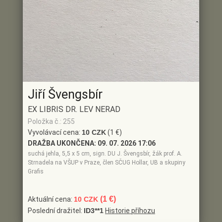
Jiří Švengsbír
EX LIBRIS DR. LEV NERAD
Položka č.: 255
Vyvolávací cena:
10 CZK
(1 €)
DRAŽBA UKONČENA:
09. 07. 2026 17:06
suchá jehla, 5,5 x 5 cm, sign. DU J. Švengsbír, žák prof. A.
Strnadela na VŠUP v Praze, člen SČUG Hollar, UB a skupiny
Grafis
(1 €)
Aktuální cena:
10 CZK
Poslední dražitel:
ID3**1
Historie příhozu