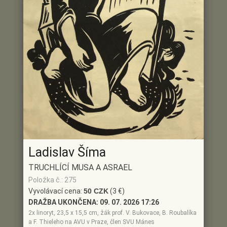
Ladislav Šíma
TRUCHLÍCÍ MUSA A ASRAEL
Položka č.: 275
Vyvolávací cena:
50 CZK
(3 €)
DRAŽBA UKONČENA:
09. 07. 2026 17:26
2x linoryt, 23,5 x 15,5 cm, žák prof. V. Bukovace, B. Roubalíka
a F. Thieleho na AVU v Praze, člen SVU Mánes