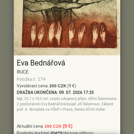
Eva Bednářová
RUCE
Položka č.: 274
Vyvolávací cena:
200 CZK
(9 €)
DRAŽBA UKONČENA:
09. 07. 2026 17:25
lept, 25,7 x 18,5 cm, vzadu rukopisný přípis Jiřího Šalamouna:
Z pozůstalosti Evy Bednářové koupil Jiří Šalamoun, žákyně
prof. A. Strnadela na VŠUP v Praze, členka SČUG Hollar
(9 €)
Aktuální cena:
200 CZK
Poslední dražitel:
ID4**9
Historie příhozu