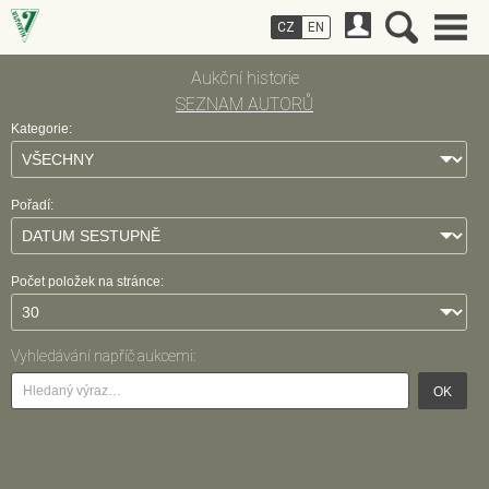
CZ
EN
Aukční historie
SEZNAM AUTORŮ
Kategorie:
Pořadí:
Počet položek na stránce:
Vyhledávání napříč aukcemi:
OK