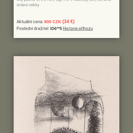
drobné oděrky
(34 €)
Aktuální cena:
800 CZK
Poslední dražitel:
ID6**5
Historie příhozu