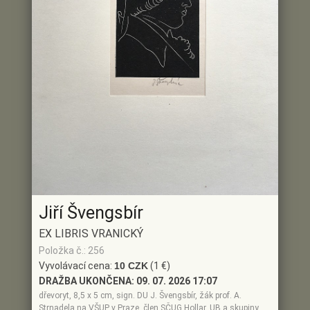
Jiří Švengsbír
EX LIBRIS VRANICKÝ
Položka č.: 256
Vyvolávací cena:
10 CZK
(1 €)
DRAŽBA UKONČENA:
09. 07. 2026 17:07
dřevoryt, 8,5 x 5 cm, sign. DU J. Švengsbír, žák prof. A.
Strnadela na VŠUP v Praze, člen SČUG Hollar, UB a skupiny