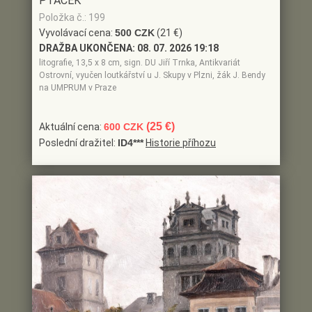
PTÁČEK
Položka č.: 199
Vyvolávací cena:
500 CZK
(21 €)
DRAŽBA UKONČENA:
08. 07. 2026 19:18
litografie, 13,5 x 8 cm, sign. DU Jiří Trnka, Antikvariát
Ostrovní, vyučen loutkářství u J. Skupy v Plzni, žák J. Bendy
na UMPRUM v Praze
(25 €)
Aktuální cena:
600 CZK
Poslední dražitel:
ID4***
Historie příhozu