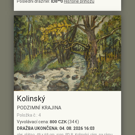
Poslední dražitel:
ID8**0
Historie příhozu
Kolinský
PODZIMNÍ KRAJINA
Položka č.: 4
Vyvolávací cena:
800 CZK
(34 €)
DRAŽBA UKONČENA:
04. 08. 2026 16:03
olej, plátno, 49 x 69 cm, sign. PD R. Kolinský, rám, na rámu