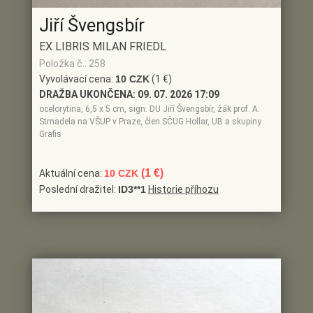
Jiří Švengsbír
EX LIBRIS MILAN FRIEDL
Položka č.: 258
Vyvolávací cena:
10 CZK
(1 €)
DRAŽBA UKONČENA:
09. 07. 2026 17:09
ocelorytina, 6,5 x 5 cm, sign. DU Jiří Švengsbír, žák prof. A.
Strnadela na VŠUP v Praze, člen SČUG Hollar, UB a skupiny
Grafis
(1 €)
Aktuální cena:
10 CZK
Poslední dražitel:
ID3**1
Historie příhozu