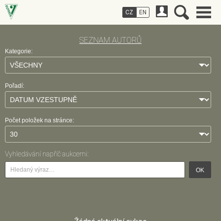
CZ
EN
SEZNAM AUTORŮ
Kategorie:
Pořadí:
Počet položek na stránce:
Vyhledávání napříč aukcemi:
OK