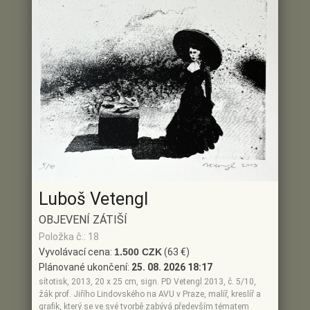
Luboš Vetengl
OBJEVENÍ ZÁTIŠÍ
Položka č.: 18
Vyvolávací cena:
1.500 CZK
(63 €)
Plánované ukončení:
25. 08. 2026 18:17
sítotisk, 2013, 20 x 25 cm, sign. PD Vetengl 2013, č. 5/10,
žák prof. Jiřího Lindovského na AVU v Praze, malíř, kreslíř a
grafik, který se ve své tvorbě zabývá především tématem