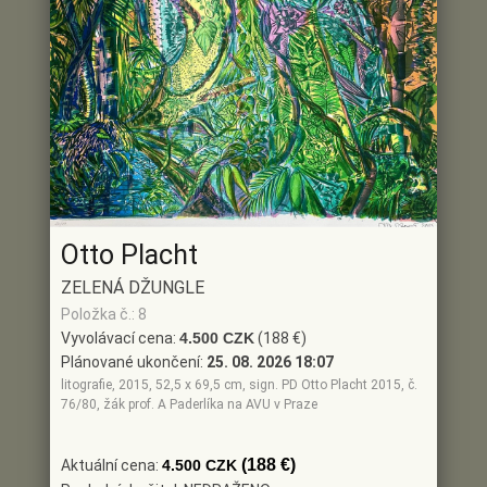
Otto Placht
ZELENÁ DŽUNGLE
Položka č.: 8
Vyvolávací cena:
4.500 CZK
(188 €)
Plánované ukončení:
25. 08. 2026 18:07
litografie, 2015, 52,5 x 69,5 cm, sign. PD Otto Placht 2015, č.
76/80, žák prof. A Paderlíka na AVU v Praze
(188 €)
Aktuální cena:
4.500 CZK