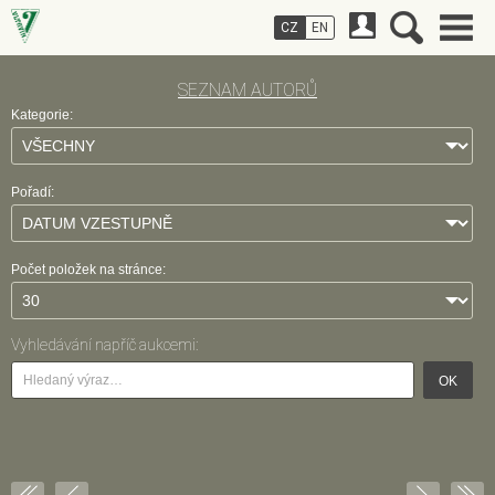
CZ
EN
SEZNAM AUTORŮ
Kategorie:
Pořadí:
Počet položek na stránce:
Vyhledávání napříč aukcemi:
OK