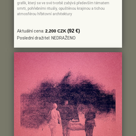
grafik, který se ve své tvorbě zabývá především tématem
smrti, pohřebními rituály, opuštěnou krajinou a tichou
atmosférou hřbitovní architektury
(92 €)
Aktuální cena:
2.200 CZK
Poslední dražitel: NEDRAŽENO