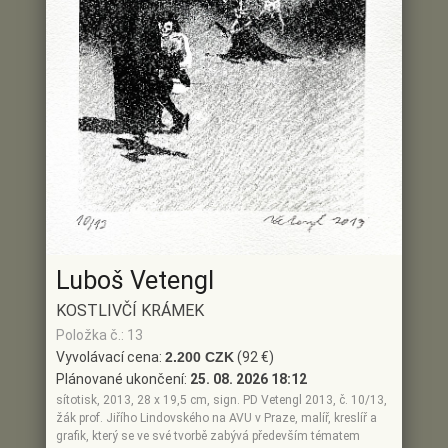
Luboš Vetengl
KOSTLIVČÍ KRÁMEK
Položka č.: 13
Vyvolávací cena:
2.200 CZK
(92 €)
Plánované ukončení:
25. 08. 2026 18:12
sítotisk, 2013, 28 x 19,5 cm, sign. PD Vetengl 2013, č. 10/13,
žák prof. Jiřího Lindovského na AVU v Praze, malíř, kreslíř a
grafik, který se ve své tvorbě zabývá především tématem