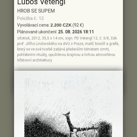
Luboš Vetengl
HROB SE SUPEM
Položka č.: 12
Vyvolávací cena:
2.200 CZK
(92 €)
Plánované ukončení:
25. 08. 2026 18:11
sítotisk, 2012, 35,5 x 14 cm, sign. PD Vetengl 12, č. 3/8, žák
prof. Jiřího Lindovského na AVU v Praze, malíř, kreslíř a grafik,
který se ve své tvorbě zabývá především tématem smrti,
pohřebními rituály, opuštěnou krajinou a tichou atmosférou
hřbitovní architektury
(92 €)
Aktuální cena:
2.200 CZK
Poslední dražitel: NEDRAŽENO