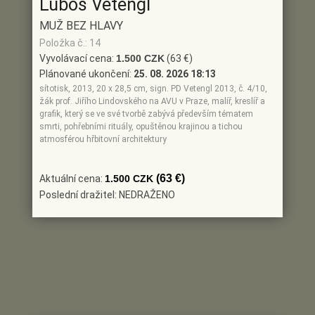
Luboš Vetengl
MUŽ BEZ HLAVY
Položka č.: 14
Vyvolávací cena:
1.500 CZK
(63 €)
Plánované ukončení:
25. 08. 2026 18:13
sítotisk, 2013, 20 x 28,5 cm, sign. PD Vetengl 2013, č. 4/10,
žák prof. Jiřího Lindovského na AVU v Praze, malíř, kreslíř a
grafik, který se ve své tvorbě zabývá především tématem
smrti, pohřebními rituály, opuštěnou krajinou a tichou
atmosférou hřbitovní architektury
(63 €)
Aktuální cena:
1.500 CZK
Poslední dražitel: NEDRAŽENO