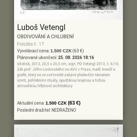
Luboš Vetengl
OBDIVOVÁNÍ A CHLUBENÍ
Položka č.: 17
Vyvolávací cena:
1.500 CZK
(63 €)
Plánované ukončení:
25. 08. 2026 18:16
sítotisk, 2013, 20,5 x 26,5 cm, sign. PD Vetengl 2013, č. 6/10,
žák prof. Jiřího Lindovského na AVU v Praze, malíř, kreslíř a
grafik, který se ve své tvorbě zabývá především tématem
smrti, pohřebními rituály, opuštěnou krajinou a tichou
atmosférou hřbitovní architektury
(63 €)
Aktuální cena:
1.500 CZK
Poslední dražitel: NEDRAŽENO