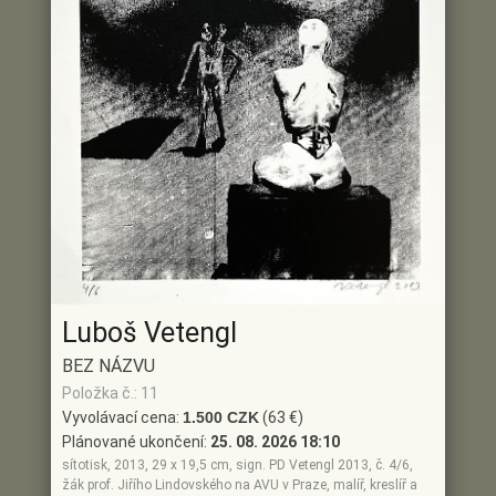
Luboš Vetengl
BEZ NÁZVU
Položka č.: 11
Vyvolávací cena:
1.500 CZK
(63 €)
Plánované ukončení:
25. 08. 2026 18:10
sítotisk, 2013, 29 x 19,5 cm, sign. PD Vetengl 2013, č. 4/6,
žák prof. Jiřího Lindovského na AVU v Praze, malíř, kreslíř a