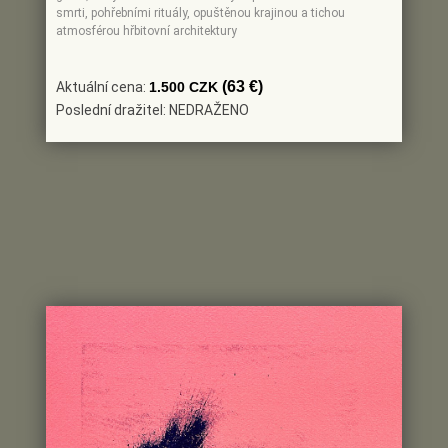
smrti, pohřebními rituály, opuštěnou krajinou a tichou
atmosférou hřbitovní architektury
(63 €)
Aktuální cena:
1.500 CZK
Poslední dražitel: NEDRAŽENO