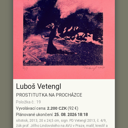
Luboš Vetengl
PROSTITUTKA NA PROCHÁZCE
Položka č.: 19
Vyvolávací cena:
2.200 CZK
(92 €)
Plánované ukončení:
25. 08. 2026 18:18
sítotisk, 2013, 20 x 24,5 cm, sign. PD Vetengl 2013, č. 4/9,
žák prof. Jiřího Lindovského na AVU v Praze, malíř, kreslíř a