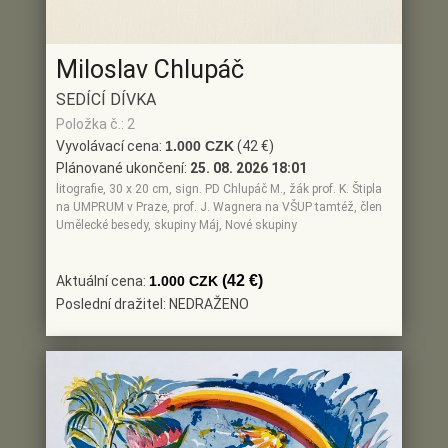
Miloslav Chlupáč
SEDÍCÍ DÍVKA
Položka č.: 2
Vyvolávací cena:
1.000 CZK
(42 €)
Plánované ukončení:
25. 08. 2026 18:01
litografie, 30 x 20 cm, sign. PD Chlupáč M., žák prof. K. Štipla
na UMPRUM v Praze, prof. J. Wagnera na VŠUP tamtéž, člen
Umělecké besedy, skupiny Máj, Nové skupiny
(42 €)
Aktuální cena:
1.000 CZK
Poslední dražitel: NEDRAŽENO