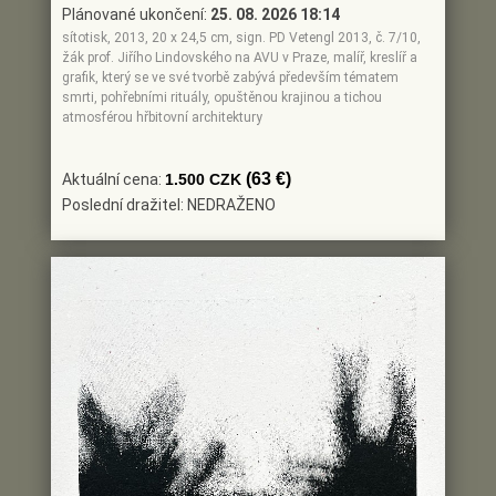
Plánované ukončení:
25. 08. 2026 18:14
sítotisk, 2013, 20 x 24,5 cm, sign. PD Vetengl 2013, č. 7/10,
žák prof. Jiřího Lindovského na AVU v Praze, malíř, kreslíř a
grafik, který se ve své tvorbě zabývá především tématem
smrti, pohřebními rituály, opuštěnou krajinou a tichou
atmosférou hřbitovní architektury
(63 €)
Aktuální cena:
1.500 CZK
Poslední dražitel: NEDRAŽENO