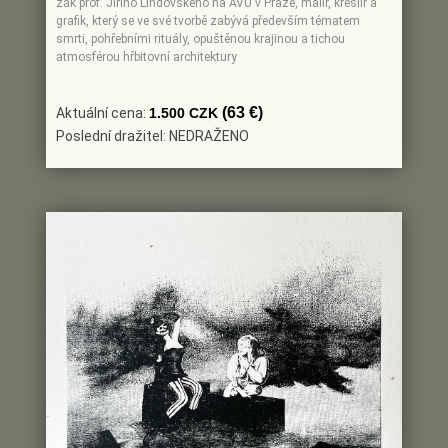
žák prof. Jiřího Lindovského na AVU v Praze, malíř, kreslíř a
grafik, který se ve své tvorbě zabývá především tématem
smrti, pohřebními rituály, opuštěnou krajinou a tichou
atmosférou hřbitovní architektury
(63 €)
Aktuální cena:
1.500 CZK
Poslední dražitel: NEDRAŽENO