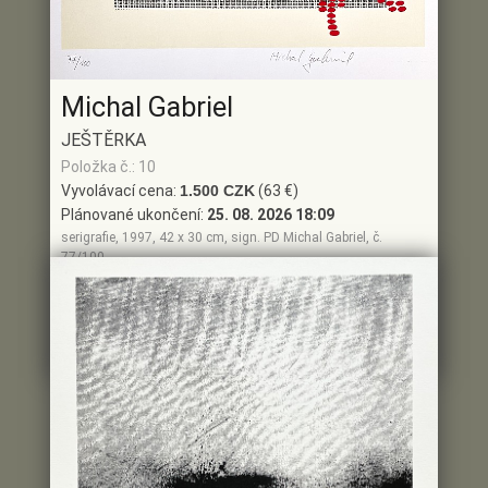
Michal Gabriel
JEŠTĚRKA
Položka č.: 10
Vyvolávací cena:
1.500 CZK
(63 €)
Plánované ukončení:
25. 08. 2026 18:09
serigrafie, 1997, 42 x 30 cm, sign. PD Michal Gabriel, č.
77/100
(63 €)
Aktuální cena:
1.500 CZK
Poslední dražitel: NEDRAŽENO