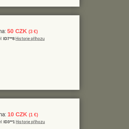
na:
50 CZK
(3 €)
l:
ID7**8
Historie příhozu
na:
10 CZK
(1 €)
l:
ID3**1
Historie příhozu