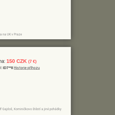
na na UK v Praze
na:
150 CZK
(7 €)
l:
ID7**8
Historie příhozu
olf Gajdoš, Kominičkovo štěstí a jiné pohádky