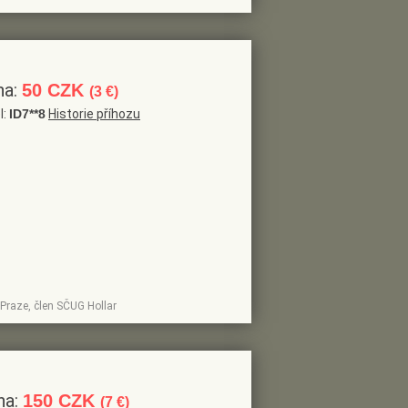
na:
50 CZK
(3 €)
l:
ID7**8
Historie příhozu
v Praze, člen SČUG Hollar
na:
150 CZK
(7 €)