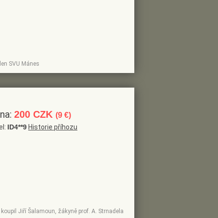
 člen SVU Mánes
ena:
200 CZK
(9 €)
el:
ID4**9
Historie příhozu
koupil Jiří Šalamoun, žákyně prof. A. Strnadela