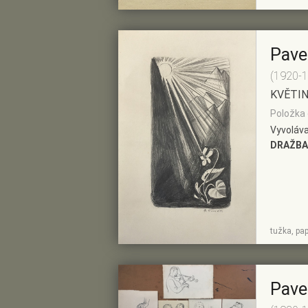
Pave
(1920-
KVĚTI
Položka 
Vyvoláva
DRAŽBA
ZOBRAZIT
PŘIDAT DO
tužka, pap
DETAIL
PŘEDVÝBĚRU
Pave