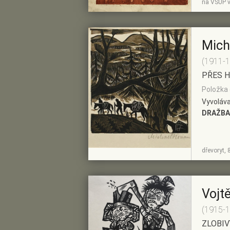
na VŠUP v
DETAIL
PŘEDVÝBĚRU
Mich
(1911-
PŘES H
Položka 
Vyvoláva
DRAŽBA
ZOBRAZIT
PŘIDAT DO
dřevoryt, 
DETAIL
PŘEDVÝBĚRU
Vojt
(1915-
ZLOBIV