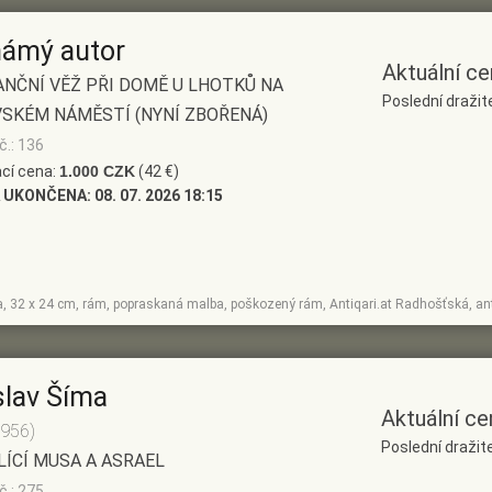
ámý autor
Aktuální ce
NČNÍ VĚŽ PŘI DOMĚ U LHOTKŮ NA
Poslední dražit
SKÉM NÁMĚSTÍ (NYNÍ ZBOŘENÁ)
č.: 136
cí cena:
1.000 CZK
(42 €)
 UKONČENA:
08. 07. 2026 18:15
ka, 32 x 24 cm, rám, popraskaná malba, poškozený rám, Antiqari.at Radhošťská, an
slav Šíma
Aktuální ce
1956)
Poslední dražite
ÍCÍ MUSA A ASRAEL
č.: 275