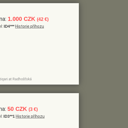
na:
1.000 CZK
(42 €)
el:
ID4***
Historie příhozu
tiqari.at Radhošťská
na:
50 CZK
(3 €)
l:
ID3**1
Historie příhozu