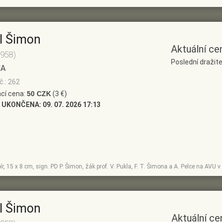
l Šimon
Aktuální ce
1958)
Poslední dražite
NA
č.: 262
cí cena:
50 CZK
(3 €)
 UKONČENA:
09. 07. 2026 17:13
ír, 15 x 8 cm, sign. PD P. Šimon, žák prof. V. Pukla, F. T. Šimona a A. Pelce na AVU 
l Šimon
Aktuální ce