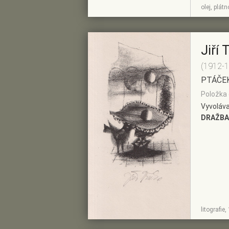
ZOBRAZIT
PŘIDAT DO
olej, plát
DETAIL
PŘEDVÝBĚRU
Jiří 
(1912-
PTÁČE
Položka 
Vyvoláva
DRAŽBA
ZOBRAZIT
PŘIDAT DO
litografie
DETAIL
PŘEDVÝBĚRU