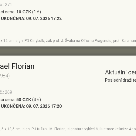
č.: 271
cí cena:
10 CZK
(1 €)
 UKONČENA:
09. 07. 2026 17:22
0 x 12 cm, sign. PD Cinybulk, žák prof. J. Švába na Officina Pragensis, prof. Salcma
ael Florian
Aktuální ce
1984)
Poslední dražite
č.: 269
cí cena:
50 CZK
(3 €)
 UKONČENA:
09. 07. 2026 17:20
9,5 x 13,5 cm, sign. PU tužkou M. Florian, signatura vybledlá, ilustrace ke knize Ad