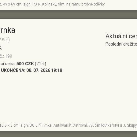
no, 49 x 69 cm, sign. PD R. Kolinský, rám, na rámu drobné oděrky
Trnka
Aktuální ce
1969)
Poslední dražite
K
č.: 199
cí cena:
500 CZK
(21 €)
 UKONČENA:
08. 07. 2026 19:18
, 13,5 x 8 cm, sign. DU Jiří Trnka, Antikvariát Ostrovní, vyučen loutkářství u J. Sk