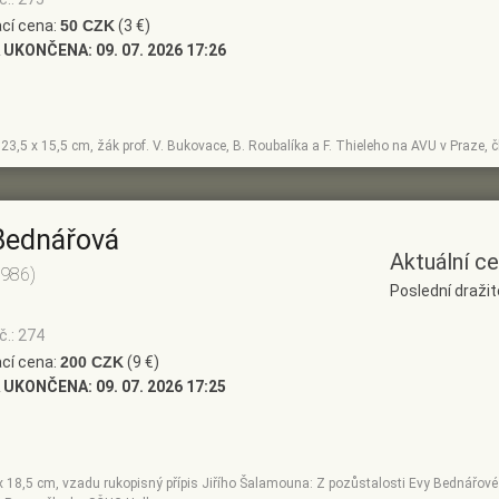
cí cena:
50 CZK
(3 €)
 UKONČENA:
09. 07. 2026 17:26
, 23,5 x 15,5 cm, žák prof. V. Bukovace, B. Roubalíka a F. Thieleho na AVU v Praze,
Bednářová
Aktuální c
1986)
Poslední dražit
č.: 274
cí cena:
200 CZK
(9 €)
 UKONČENA:
09. 07. 2026 17:25
 x 18,5 cm, vzadu rukopisný přípis Jiřího Šalamouna: Z pozůstalosti Evy Bednářové 