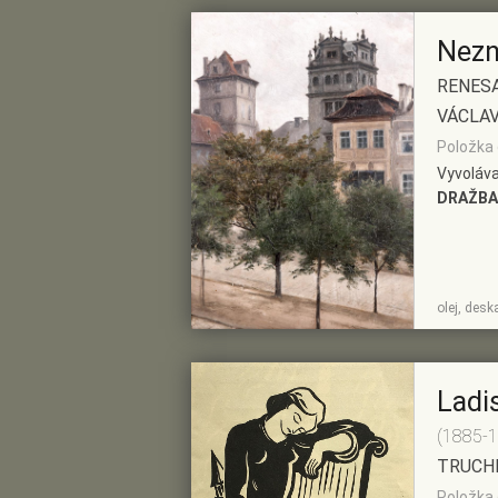
Nezn
RENESA
VÁCLAV
Položka 
Vyvoláva
DRAŽBA
ZOBRAZIT
PŘIDAT DO
olej, des
DETAIL
PŘEDVÝBĚRU
Ladi
(1885-
TRUCHL
Položka 