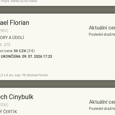
 Praze, členka SČUG Hollar
ael Florian
Aktuální ce
1984)
Poslední dražite
ORY A ÚDOLÍ
č.: 272
cí cena:
50 CZK
(3 €)
 UKONČENA:
09. 07. 2026 17:23
8,5 x 8 cm, sign. PD Michael Florian
ěch Cinybulk
Aktuální ce
1994)
Poslední dražite
Ý ČERTÍK