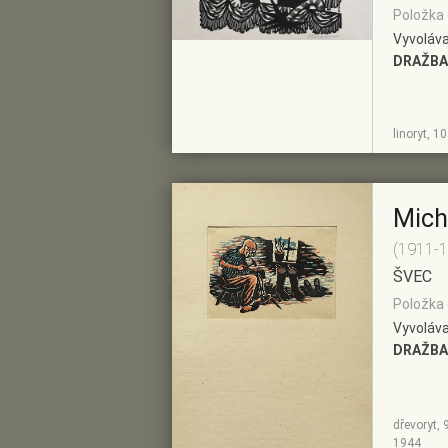
Položka 
Vyvoláva
DRAŽBA
ZOBRAZIT
PŘIDAT DO
linoryt, 1
DETAIL
PŘEDVÝBĚRU
Mich
(1911-
ŠVEC
Položka 
Vyvoláva
DRAŽBA
dřevoryt, 
ZOBRAZIT
PŘIDAT DO
1944
DETAIL
PŘEDVÝBĚRU