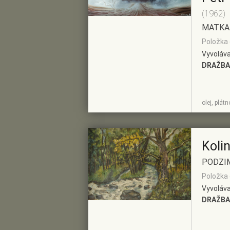
(1962)
MATKA
Položka 
Vyvoláva
DRAŽBA
ZOBRAZIT
PŘIDAT DO
olej, plát
DETAIL
PŘEDVÝBĚRU
Koli
PODZI
Položka č
Vyvoláva
DRAŽBA