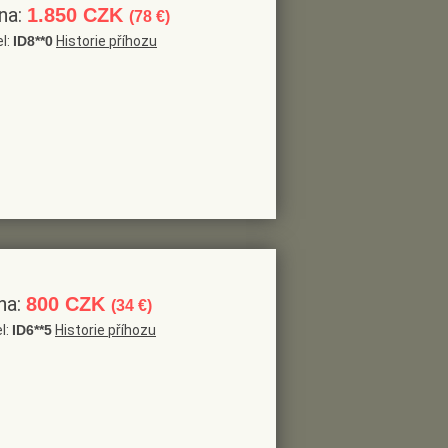
na:
1.850 CZK
(78 €)
el:
ID8**0
Historie příhozu
na:
800 CZK
(34 €)
l:
ID6**5
Historie příhozu