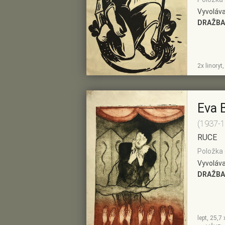
Vyvoláva
DRAŽBA
ZOBRAZIT
PŘIDAT DO
2x linoryt
DETAIL
PŘEDVÝBĚRU
Eva 
(1937-
RUCE
Položka 
Vyvoláva
DRAŽBA
lept, 25,7
ZOBRAZIT
PŘIDAT DO