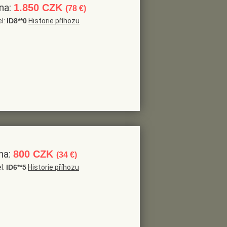
na:
1.850 CZK
(78 €)
el:
ID8**0
Historie příhozu
na:
800 CZK
(34 €)
l:
ID6**5
Historie příhozu