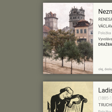
Nezn
RENESA
VÁCLAV
Položka 
Vyvoláva
DRAŽBA
ZOBRAZIT
PŘIDAT DO
olej, des
DETAIL
PŘEDVÝBĚRU
Ladi
(1885-
TRUCHL
Položka 