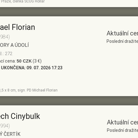
 Praze, členka SČUG Hollar
ael Florian
Aktuální ce
1984)
Poslední dražite
ORY A ÚDOLÍ
č.: 272
cí cena:
50 CZK
(3 €)
 UKONČENA:
09. 07. 2026 17:23
8,5 x 8 cm, sign. PD Michael Florian
ěch Cinybulk
Aktuální ce
1994)
Poslední dražite
Ý ČERTÍK