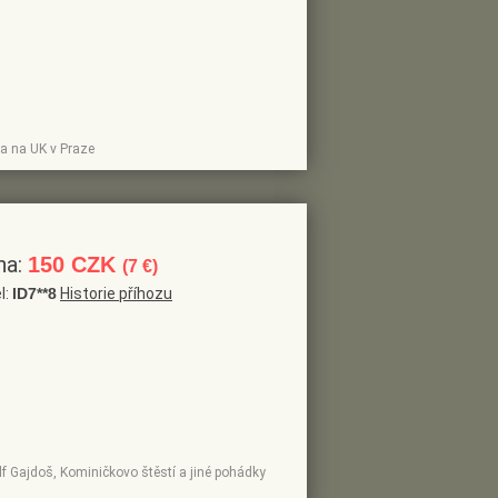
na na UK v Praze
na:
150 CZK
(7 €)
l:
ID7**8
Historie příhozu
olf Gajdoš, Kominičkovo štěstí a jiné pohádky