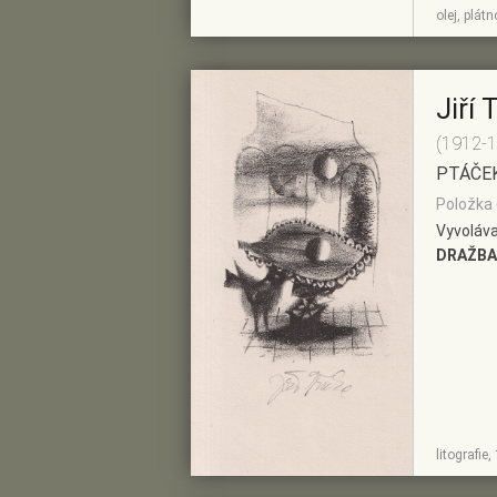
ZOBRAZIT
PŘIDAT DO
olej, plát
DETAIL
PŘEDVÝBĚRU
Jiří 
(1912-
PTÁČE
Položka 
Vyvoláva
DRAŽBA
ZOBRAZIT
PŘIDAT DO
litografie
DETAIL
PŘEDVÝBĚRU