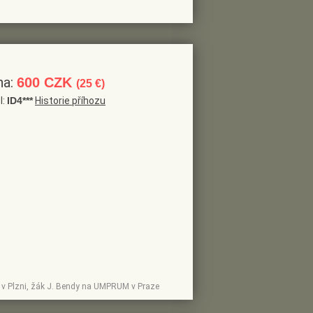
na:
600 CZK
(25 €)
l:
ID4***
Historie příhozu
upy v Plzni, žák J. Bendy na UMPRUM v Praze