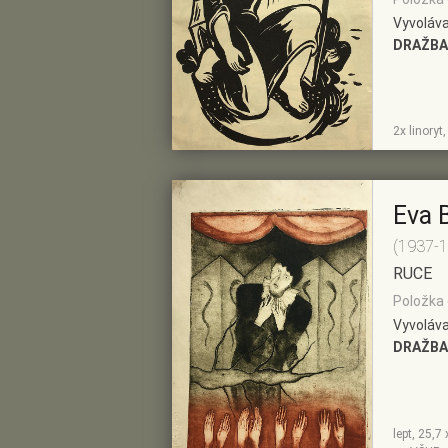
Vyvoláva
DRAŽBA
ZOBRAZIT
PŘIDAT DO
2x linoryt
DETAIL
PŘEDVÝBĚRU
Eva 
(1937-
RUCE
Položka 
Vyvoláva
DRAŽBA
lept, 25,7
ZOBRAZIT
PŘIDAT DO