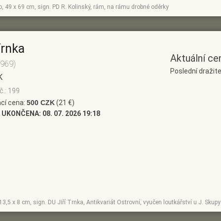
no, 49 x 69 cm, sign. PD R. Kolinský, rám, na rámu drobné oděrky
Trnka
Aktuální ce
1969)
Poslední dražite
K
č.: 199
cí cena:
500 CZK
(21 €)
 UKONČENA:
08. 07. 2026 19:18
, 13,5 x 8 cm, sign. DU Jiří Trnka, Antikvariát Ostrovní, vyučen loutkářství u J. Sk