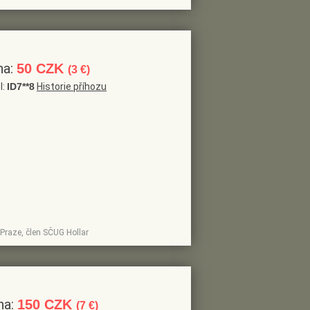
na:
50 CZK
(3 €)
l:
ID7**8
Historie příhozu
v Praze, člen SČUG Hollar
na:
150 CZK
(7 €)