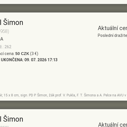
l Šimon
Aktuální ce
1958)
Poslední dražite
NA
č.: 262
cí cena:
50 CZK
(3 €)
 UKONČENA:
09. 07. 2026 17:13
ír, 15 x 8 cm, sign. PD P. Šimon, žák prof. V. Pukla, F. T. Šimona a A. Pelce na AVU 
l Šimon
Aktuální ce