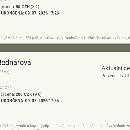
cí cena:
50 CZK
(3 €)
 UKONČENA:
09. 07. 2026 17:26
, 23,5 x 15,5 cm, žák prof. V. Bukovace, B. Roubalíka a F. Thieleho na AVU v Praze,
Bednářová
Aktuální c
1986)
Poslední dražit
č.: 274
cí cena:
200 CZK
(9 €)
 UKONČENA:
09. 07. 2026 17:25
 x 18,5 cm, vzadu rukopisný přípis Jiřího Šalamouna: Z pozůstalosti Evy Bednářové 