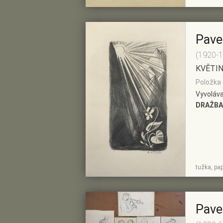
Pave
(1920-
KVĚTI
Položka 
Vyvoláva
DRAŽBA
ZOBRAZIT
PŘIDAT DO
tužka, pap
DETAIL
PŘEDVÝBĚRU
Pave