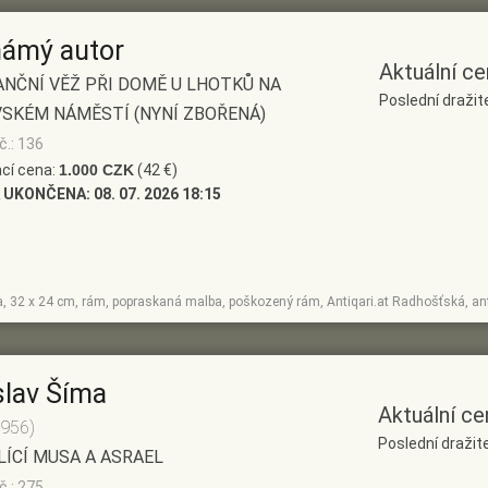
ámý autor
Aktuální ce
NČNÍ VĚŽ PŘI DOMĚ U LHOTKŮ NA
Poslední dražit
SKÉM NÁMĚSTÍ (NYNÍ ZBOŘENÁ)
č.: 136
cí cena:
1.000 CZK
(42 €)
 UKONČENA:
08. 07. 2026 18:15
ka, 32 x 24 cm, rám, popraskaná malba, poškozený rám, Antiqari.at Radhošťská, an
slav Šíma
Aktuální ce
1956)
Poslední dražite
ÍCÍ MUSA A ASRAEL
č.: 275