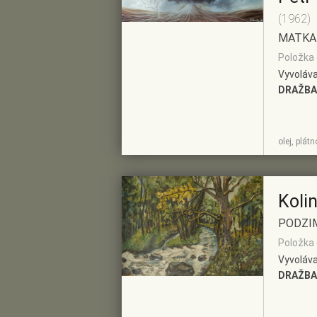
(1962)
MATKA
Položka 
Vyvoláva
DRAŽBA
ZOBRAZIT
PŘIDAT DO
olej, plát
DETAIL
PŘEDVÝBĚRU
Koli
PODZI
Položka č
Vyvoláva
DRAŽBA