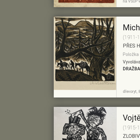
na VŠUP v
DETAIL
PŘEDVÝBĚRU
Mich
(1911-
PŘES H
Položka 
Vyvoláva
DRAŽBA
ZOBRAZIT
PŘIDAT DO
dřevoryt, 
DETAIL
PŘEDVÝBĚRU
Vojt
(1915-
ZLOBIV