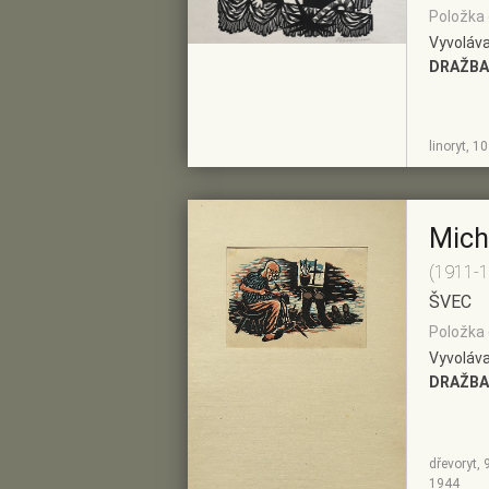
Položka 
Vyvoláva
DRAŽBA
ZOBRAZIT
PŘIDAT DO
linoryt, 1
DETAIL
PŘEDVÝBĚRU
Mich
(1911-
ŠVEC
Položka 
Vyvoláva
DRAŽBA
dřevoryt, 
ZOBRAZIT
PŘIDAT DO
1944
DETAIL
PŘEDVÝBĚRU