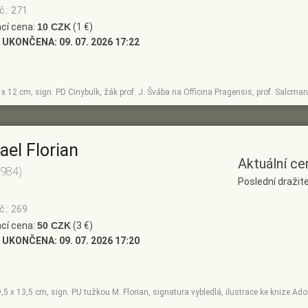
č.: 271
cí cena:
10 CZK
(1 €)
 UKONČENA:
09. 07. 2026 17:22
0 x 12 cm, sign. PD Cinybulk, žák prof. J. Švába na Officina Pragensis, prof. Salcma
ael Florian
Aktuální ce
1984)
Poslední dražite
č.: 269
cí cena:
50 CZK
(3 €)
 UKONČENA:
09. 07. 2026 17:20
9,5 x 13,5 cm, sign. PU tužkou M. Florian, signatura vybledlá, ilustrace ke knize Ad