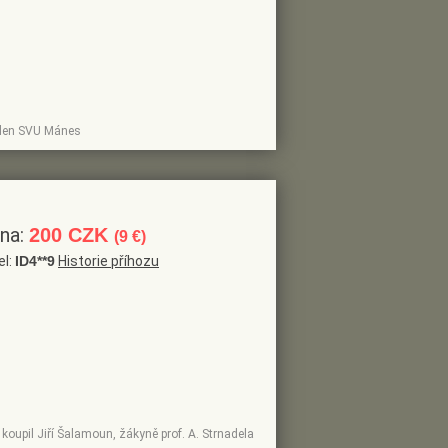
 člen SVU Mánes
ena:
200 CZK
(9 €)
el:
ID4**9
Historie příhozu
koupil Jiří Šalamoun, žákyně prof. A. Strnadela