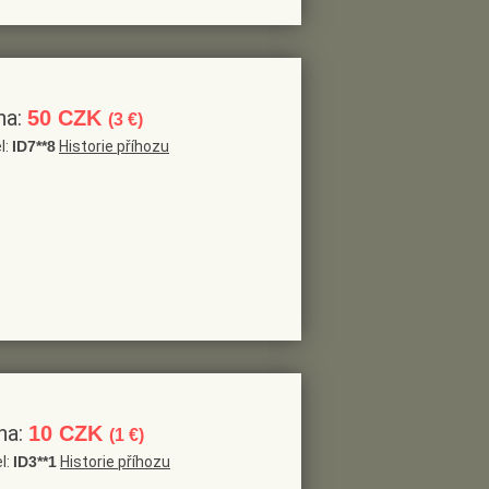
na:
50 CZK
(3 €)
l:
ID7**8
Historie příhozu
na:
10 CZK
(1 €)
l:
ID3**1
Historie příhozu