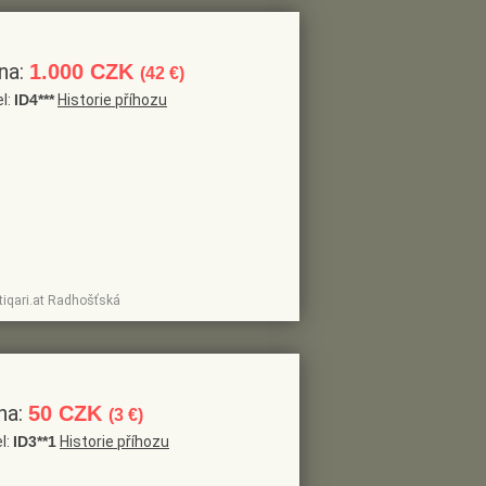
na:
1.000 CZK
(42 €)
el:
ID4***
Historie příhozu
tiqari.at Radhošťská
na:
50 CZK
(3 €)
l:
ID3**1
Historie příhozu