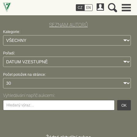
CZ
EN
SEZNAM AUTORŮ
Kategorie:
Pořadí:
Počet položek na stránce:
Vyhledávání napříč aukcemi:
OK