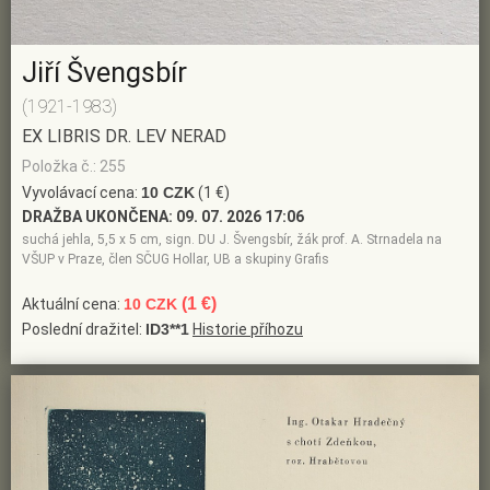
Jiří Švengsbír
(1921-1983)
EX LIBRIS DR. LEV NERAD
Položka č.: 255
Vyvolávací cena:
10 CZK
(1 €)
DRAŽBA UKONČENA:
09. 07. 2026 17:06
suchá jehla, 5,5 x 5 cm, sign. DU J. Švengsbír, žák prof. A. Strnadela na
VŠUP v Praze, člen SČUG Hollar, UB a skupiny Grafis
(1 €)
Aktuální cena:
10 CZK
Poslední dražitel:
ID3**1
Historie příhozu