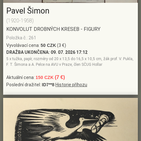
Pavel Šimon
(1920-1958)
KONVOLUT DROBNÝCH KRESEB - FIGURY
Položka č.: 261
Vyvolávací cena:
50 CZK
(3 €)
DRAŽBA UKONČENA:
09. 07. 2026 17:12
5 x tužka, papír, rozměry od 20 x 13,5 do 16,5 x 10,5 cm, žák prof. V. Pukla,
F. T. Šimona a A. Pelce na AVU v Praze, člen SČUG Hollar
(7 €)
Aktuální cena:
150 CZK
Poslední dražitel:
ID7**8
Historie příhozu