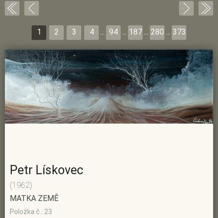
1
2
3
4
...
94
...
187
...
280
...
373
Petr Lískovec
(1962)
MATKA ZEMĚ
Položka č.: 23