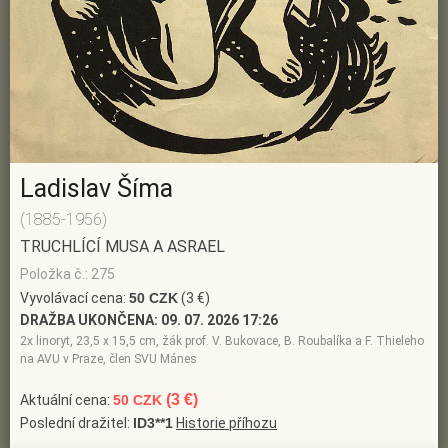
Ladislav Šíma
(1885-1956)
TRUCHLÍCÍ MUSA A ASRAEL
Položka č.: 275
Vyvolávací cena:
50 CZK
(3 €)
DRAŽBA UKONČENA:
09. 07. 2026 17:26
2x linoryt, 23,5 x 15,5 cm, žák prof. V. Bukovace, B. Roubalíka a F. Thieleho
na AVU v Praze, člen SVU Mánes
(3 €)
Aktuální cena:
50 CZK
Poslední dražitel:
ID3**1
Historie příhozu