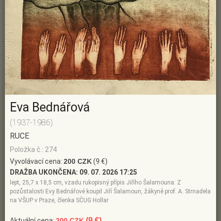
Eva Bednářová
(1937-1986)
RUCE
Položka č.: 274
Vyvolávací cena:
200 CZK
(9 €)
DRAŽBA UKONČENA:
09. 07. 2026 17:25
lept, 25,7 x 18,5 cm, vzadu rukopisný přípis Jiřího Šalamouna: Z
pozůstalosti Evy Bednářové koupil Jiří Šalamoun, žákyně prof. A. Strnadela
na VŠUP v Praze, členka SČUG Hollar
(9 €)
Aktuální cena:
200 CZK