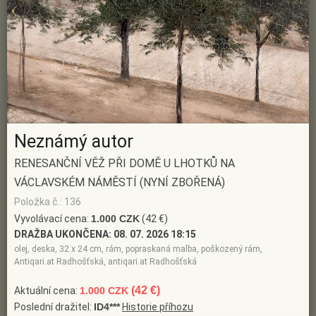
Neznámý autor
RENESANČNÍ VĚŽ PŘI DOMĚ U LHOTKŮ NA
VÁCLAVSKÉM NÁMĚSTÍ (NYNÍ ZBOŘENÁ)
Položka č.: 136
Vyvolávací cena:
1.000 CZK
(42 €)
DRAŽBA UKONČENA:
08. 07. 2026 18:15
olej, deska, 32 x 24 cm, rám, popraskaná malba, poškozený rám,
Antiqari.at Radhošťská, antiqari.at Radhošťská
(42 €)
Aktuální cena:
1.000 CZK
Poslední dražitel:
ID4***
Historie příhozu