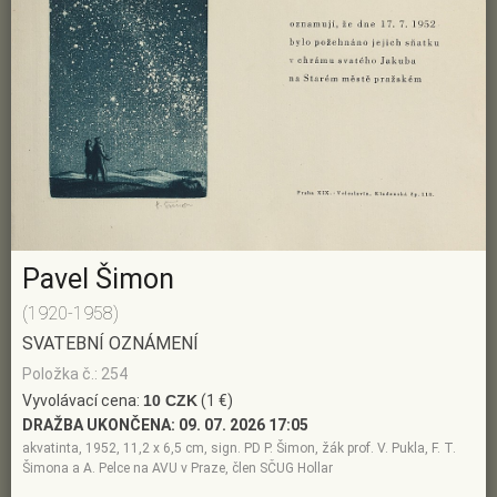
Pavel Šimon
(1920-1958)
SVATEBNÍ OZNÁMENÍ
Položka č.: 254
Vyvolávací cena:
10 CZK
(1 €)
DRAŽBA UKONČENA:
09. 07. 2026 17:05
akvatinta, 1952, 11,2 x 6,5 cm, sign. PD P. Šimon, žák prof. V. Pukla, F. T.
Šimona a A. Pelce na AVU v Praze, člen SČUG Hollar