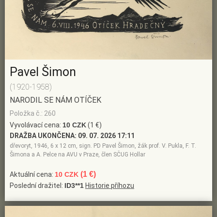
Pavel Šimon
(1920-1958)
NARODIL SE NÁM OTÍČEK
Položka č.: 260
Vyvolávací cena:
10 CZK
(1 €)
DRAŽBA UKONČENA:
09. 07. 2026 17:11
dřevoryt, 1946, 6 x 12 cm, sign. PD Pavel Šimon, žák prof. V. Pukla, F. T.
Šimona a A. Pelce na AVU v Praze, člen SČUG Hollar
(1 €)
Aktuální cena:
10 CZK
Poslední dražitel:
ID3**1
Historie příhozu