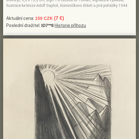
dřevoryt, 9,5 x 13,5 cm, sign. PU tužkou M. Florian, signatura vybledlá,
ilustrace ke knize Adolf Gajdoš, Kominičkovo štěstí a jiné pohádky 1944
(7 €)
Aktuální cena:
150 CZK
Poslední dražitel:
ID7**8
Historie příhozu