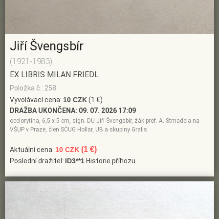
Jiří Švengsbír
(1921-1983)
EX LIBRIS MILAN FRIEDL
Položka č.: 258
Vyvolávací cena:
10 CZK
(1 €)
DRAŽBA UKONČENA:
09. 07. 2026 17:09
ocelorytina, 6,5 x 5 cm, sign. DU Jiří Švengsbír, žák prof. A. Strnadela na
VŠUP v Praze, člen SČUG Hollar, UB a skupiny Grafis
(1 €)
Aktuální cena:
10 CZK
Poslední dražitel:
ID3**1
Historie příhozu