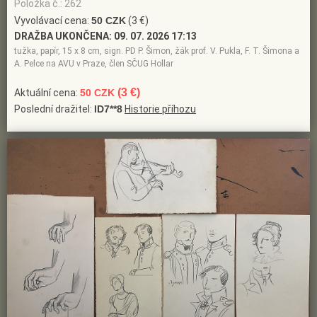
Položka č.: 262
Vyvolávací cena:
50 CZK
(3 €)
DRAŽBA UKONČENA:
09. 07. 2026 17:13
tužka, papír, 15 x 8 cm, sign. PD P. Šimon, žák prof. V. Pukla, F. T. Šimona a
A. Pelce na AVU v Praze, člen SČUG Hollar
(3 €)
Aktuální cena:
50 CZK
Poslední dražitel:
ID7**8
Historie příhozu