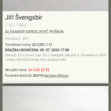
Jiří Švengsbír
(1921-1983)
ALEXANDR SERGEJEVIČ PUŠKIN
Položka č.: 257
Vyvolávací cena:
10 CZK
(1 €)
DRAŽBA UKONČENA:
09. 07. 2026 17:08
dřevoryt, 6,5 x 4,4 cm, sign. DU J. Švengsbír, žák prof. A. Strnadela na VŠUP
v Praze, člen SČUG Hollar, UB a skupiny Grafis
(1 €)
Aktuální cena:
10 CZK
Poslední dražitel:
ID3**5
Historie příhozu