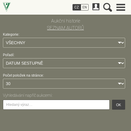
CZ
EN
Aukční historie
SEZNAM AUTORŮ
Kategorie:
Pořadí:
Počet položek na stránce:
Vyhledávání napříč aukcemi:
OK