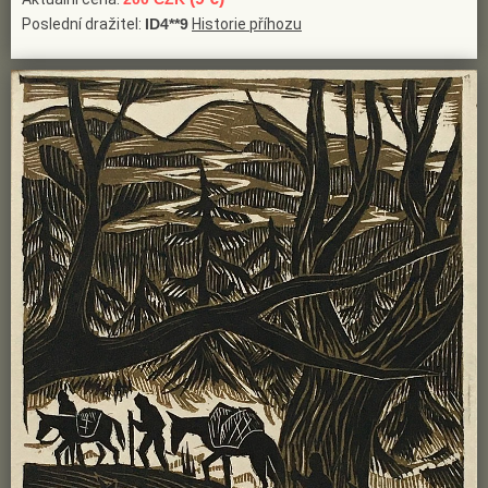
Poslední dražitel:
ID4**9
Historie příhozu