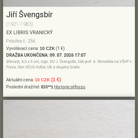
Jiří Švengsbír
(1921-1983)
EX LIBRIS VRANICKÝ
Položka č.: 256
Vyvolávací cena:
10 CZK
(1 €)
DRAŽBA UKONČENA:
09. 07. 2026 17:07
dřevoryt, 8,5 x 5 cm, sign. DU J. Švengsbír, žák prof. A. Strnadela na VŠUP v
Praze, člen SČUG Hollar, UB a skupiny Grafis
(1 €)
Aktuální cena:
10 CZK
Poslední dražitel:
ID3**1
Historie příhozu