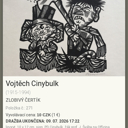
Vojtěch Cinybulk
(1915-1994)
ZLOBIVÝ ČERTÍK
Položka č.: 271
Vyvolávací cena:
10 CZK
(1 €)
DRAŽBA UKONČENA:
09. 07. 2026 17:22
linoryt, 10 x 12 cm, sign. PD Cinybulk, žák prof. J. Švába na Officina