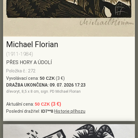
Michael Florian
(1911-1984)
PŘES HORY A ÚDOLÍ
Položka č.: 272
Vyvolávací cena:
50 CZK
(3 €)
DRAŽBA UKONČENA:
09. 07. 2026 17:23
dřevoryt, 8,5 x 8 cm, sign. PD Michael Florian
(3 €)
Aktuální cena:
50 CZK
Poslední dražitel:
ID7**8
Historie příhozu