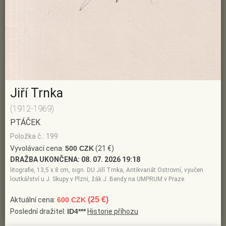
Jiří Trnka
(1912-1969)
PTÁČEK
Položka č.: 199
Vyvolávací cena:
500 CZK
(21 €)
DRAŽBA UKONČENA:
08. 07. 2026 19:18
litografie, 13,5 x 8 cm, sign. DU Jiří Trnka, Antikvariát Ostrovní, vyučen
loutkářství u J. Skupy v Plzni, žák J. Bendy na UMPRUM v Praze
(25 €)
Aktuální cena:
600 CZK
Poslední dražitel:
ID4***
Historie příhozu