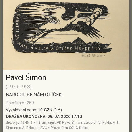
Pavel Šimon
(1920-1958)
NARODIL SE NÁM OTÍČEK
Položka č.: 259
Vyvolávací cena:
10 CZK
(1 €)
DRAŽBA UKONČENA:
09. 07. 2026 17:10
dřevoryt, 1946, 6 x 12 cm, sign. PD Pavel Šimon, žák prof. V. Pukla, F. T.
Šimona a A. Pelce na AVU v Praze, člen SČUG Hollar