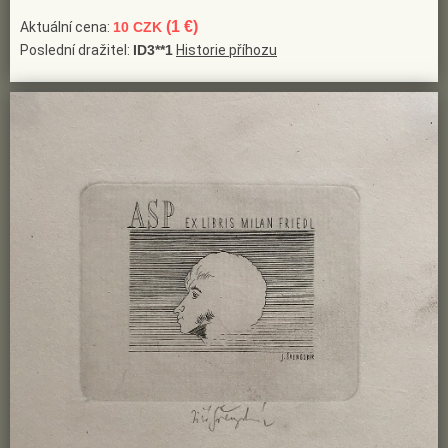
(1 €)
Aktuální cena:
10 CZK
Poslední dražitel:
ID3**1
Historie příhozu