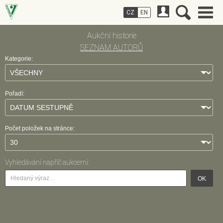
CZ
EN
Aukční historie
SEZNAM AUTORŮ
Kategorie:
Pořadí:
Počet položek na stránce:
Vyhledávání napříč aukcemi:
OK