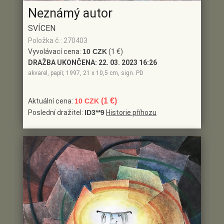
Neznámý autor
SVÍCEN
Položka č.: 270403
Vyvolávací cena:
10 CZK
(1 €)
DRAŽBA UKONČENA:
22. 03. 2023 16:26
akvarel, papír, 1997, 21 x 10,5 cm, sign. PD
(1 €)
Aktuální cena:
10 CZK
Poslední dražitel:
ID3**9
Historie příhozu