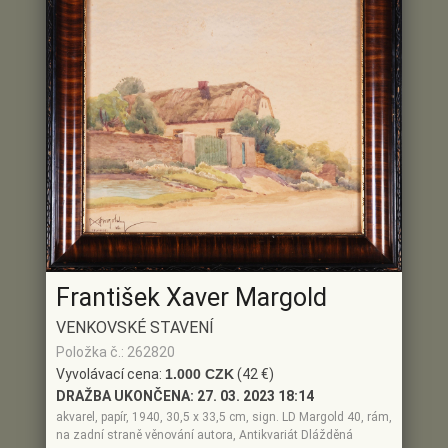
František Xaver Margold
VENKOVSKÉ STAVENÍ
Položka č.: 262820
Vyvolávací cena:
1.000 CZK
(42 €)
DRAŽBA UKONČENA:
27. 03. 2023 18:14
akvarel, papír, 1940, 30,5 x 33,5 cm, sign. LD Margold 40, rám,
na zadní straně věnování autora, Antikvariát Dlážděná