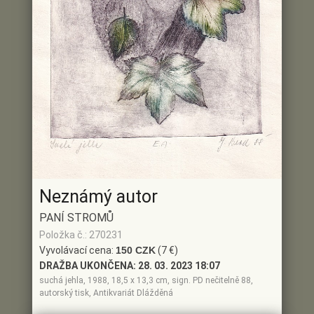
Neznámý autor
PANÍ STROMŮ
Položka č.: 270231
Vyvolávací cena:
150 CZK
(7 €)
DRAŽBA UKONČENA:
28. 03. 2023 18:07
suchá jehla, 1988, 18,5 x 13,3 cm, sign. PD nečitelně 88,
autorský tisk, Antikvariát Dlážděná