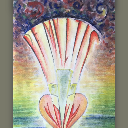
Poslední dražitel:
ID3**9
Historie příhozu