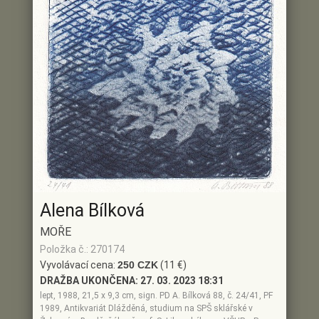
Alena Bílková
MOŘE
Položka č.: 270174
Vyvolávací cena:
250 CZK
(11 €)
DRAŽBA UKONČENA:
27. 03. 2023 18:31
lept, 1988, 21,5 x 9,3 cm, sign. PD A. Bílková 88, č. 24/41, PF
1989, Antikvariát Dlážděná, studium na SPŠ sklářské v