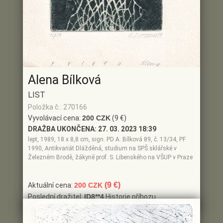
Alena Bílková
LIST
Položka č.: 270166
Vyvolávací cena:
200 CZK
(9 €)
DRAŽBA UKONČENA:
27. 03. 2023 18:39
lept, 1989, 18 x 8,8 cm, sign. PD A. Bílková 89, č. 13/34, PF
1990, Antikvariát Dlážděná, studium na SPŠ sklářské v
Železném Brodě, žákyně prof. S. Libenského na VŠUP v Praze
(9 €)
Aktuální cena:
200 CZK
Poslední dražitel:
ID8**4
Historie příhozu