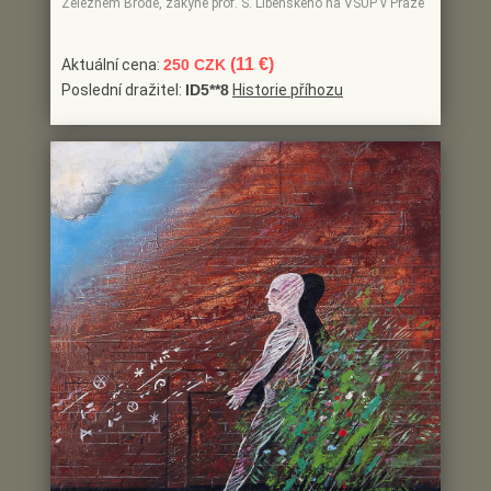
Železném Brodě, žákyně prof. S. Libenského na VŠUP v Praze
(11 €)
Aktuální cena:
250 CZK
Poslední dražitel:
ID5**8
Historie příhozu