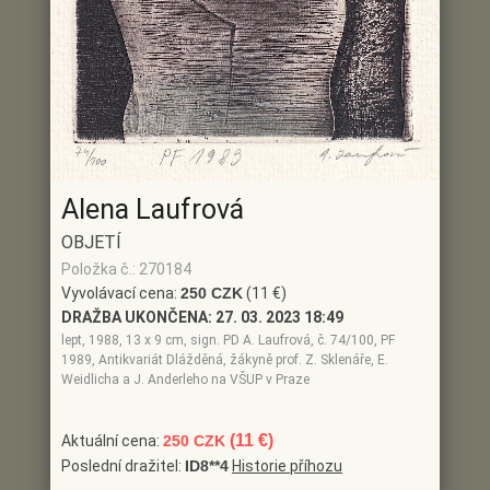
Alena Laufrová
OBJETÍ
Položka č.: 270184
Vyvolávací cena:
250 CZK
(11 €)
DRAŽBA UKONČENA:
27. 03. 2023 18:49
lept, 1988, 13 x 9 cm, sign. PD A. Laufrová, č. 74/100, PF
1989, Antikvariát Dlážděná, žákyně prof. Z. Sklenáře, E.
Weidlicha a J. Anderleho na VŠUP v Praze
(11 €)
Aktuální cena:
250 CZK
Poslední dražitel:
ID8**4
Historie příhozu