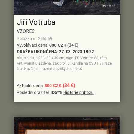
Jiří Votruba
VZOREC
Položka č.: 266569
Vyvolávací cena:
800 CZK
(34 €)
DRAŽBA UKONČENA:
27. 03. 2023 18:22
olej, sololit, 1988, 30 x 30 cm, sign. PD Votruba 88, rám,
Antikvariát Dlážděná, žák prof. J. Kándla na ČVUT v Praze,
člen Nového sdružení pražských umělců
(34 €)
Aktuální cena:
800 CZK
Poslední dražitel:
ID5**8
Historie příhozu