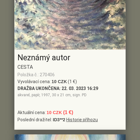
Neznámý autor
CESTA
Položka č.: 270406
Vyvolávací cena:
10 CZK
(1 €)
DRAŽBA UKONČENA:
22. 03. 2023 16:29
akvarel, papír, 1997, 30 x 21 cm, sign. PD
(1 €)
Aktuální cena:
10 CZK
Poslední dražitel:
ID3**2
Historie příhozu