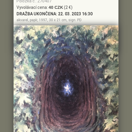
Položka č.: 270407
Vyvolávací cena:
40 CZK
(2 €)
DRAŽBA UKONČENA:
22. 03. 2023 16:30
akvarel, papír, 1997, 30 x 21 cm, sign. PD
(2 €)
Aktuální cena:
40 CZK
Poslední dražitel:
ID3**2
Historie příhozu