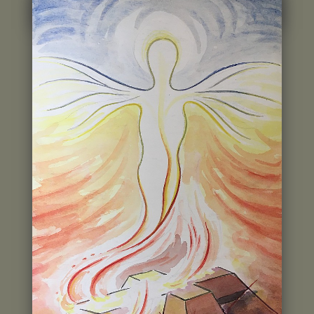
Poslední dražitel:
ID8**4
Historie příhozu