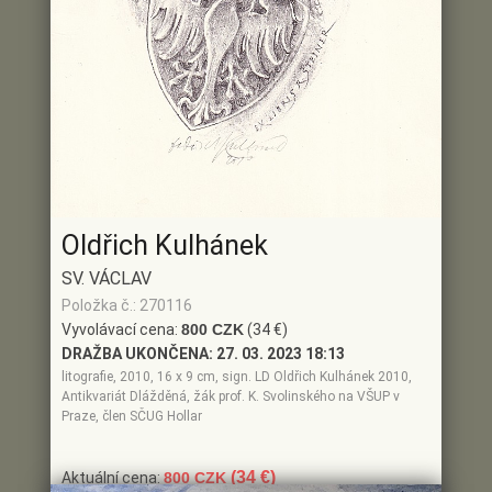
Oldřich Kulhánek
SV. VÁCLAV
Položka č.: 270116
Vyvolávací cena:
800 CZK
(34 €)
DRAŽBA UKONČENA:
27. 03. 2023 18:13
litografie, 2010, 16 x 9 cm, sign. LD Oldřich Kulhánek 2010,
Antikvariát Dlážděná, žák prof. K. Svolinského na VŠUP v
Praze, člen SČUG Hollar
(34 €)
Aktuální cena:
800 CZK