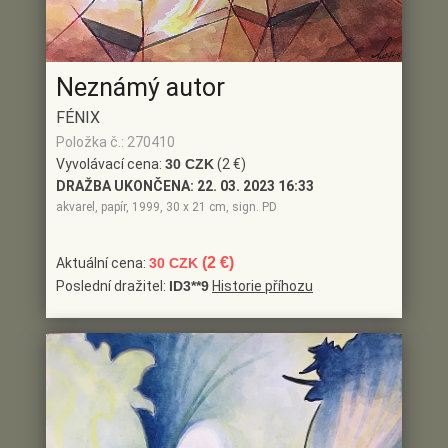
Neznámý autor
FÉNIX
Položka č.: 270410
Vyvolávací cena:
30 CZK
(2 €)
DRAŽBA UKONČENA:
22. 03. 2023 16:33
akvarel, papír, 1999, 30 x 21 cm, sign. PD
(2 €)
Aktuální cena:
30 CZK
Poslední dražitel:
ID3**9
Historie příhozu