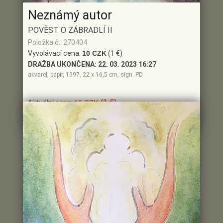
Neznámý autor
POVĚST O ZÁBRADLÍ II
Položka č.: 270404
Vyvolávací cena:
10 CZK
(1 €)
DRAŽBA UKONČENA:
22. 03. 2023 16:27
akvarel, papír, 1997, 22 x 16,5 cm, sign. PD
(1 €)
Aktuální cena:
10 CZK
Poslední dražitel:
ID3**9
Historie příhozu