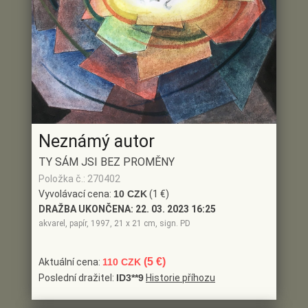
Neznámý autor
TY SÁM JSI BEZ PROMĚNY
Položka č.: 270402
Vyvolávací cena:
10 CZK
(1 €)
DRAŽBA UKONČENA:
22. 03. 2023 16:25
akvarel, papír, 1997, 21 x 21 cm, sign. PD
(5 €)
Aktuální cena:
110 CZK
Poslední dražitel:
ID3**9
Historie příhozu