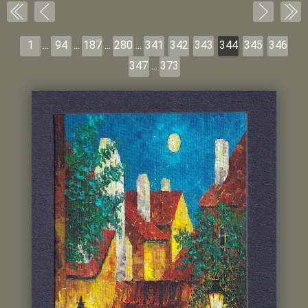
1
...
94
...
187
...
280
...
341
342
343
344
345
346
347
...
373