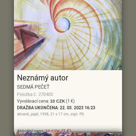
Neznámý autor
SEDMÁ PEČEŤ
Položka č.: 270400
Vyvolávací cena:
10 CZK
(1 €)
DRAŽBA UKONČENA:
22. 03. 2023 16:23
akvarel, papír, 1998, 21 x 17 cm, sign. PD
(1 €)
Aktuální cena:
10 CZK