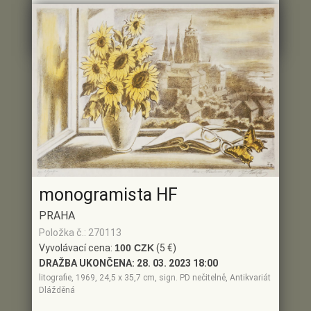
(7 €)
Aktuální cena:
150 CZK
Poslední dražitel:
ID3**8
Historie příhozu
monogramista HF
PRAHA
Položka č.: 270113
Vyvolávací cena:
100 CZK
(5 €)
DRAŽBA UKONČENA:
28. 03. 2023 18:00
litografie, 1969, 24,5 x 35,7 cm, sign. PD nečitelně, Antikvariát
Dlážděná