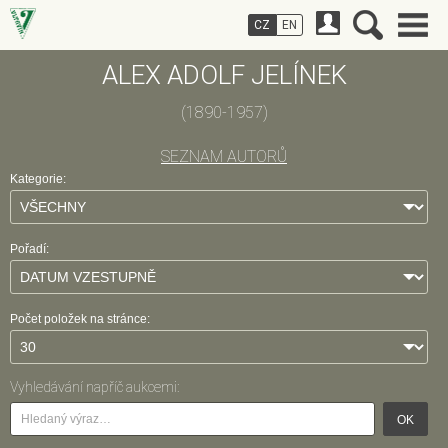
CZ
EN
ALEX ADOLF JELÍNEK
(1890-1957)
SEZNAM AUTORŮ
Kategorie:
Pořadí:
Počet položek na stránce:
Vyhledávání napříč aukcemi:
OK