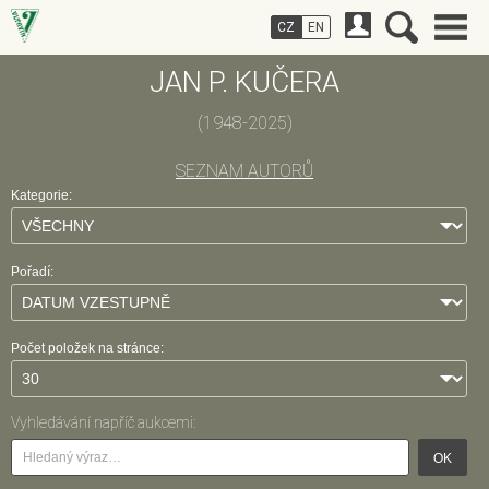
CZ
EN
JAN P. KUČERA
(1948-2025)
SEZNAM AUTORŮ
Kategorie:
Pořadí:
Počet položek na stránce:
Vyhledávání napříč aukcemi:
OK