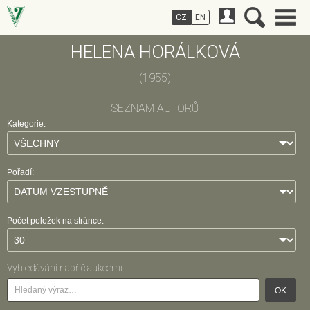
CZ
EN
HELENA HORÁLKOVÁ
(1955)
SEZNAM AUTORŮ
Kategorie:
Pořadí:
Počet položek na stránce:
Vyhledávání napříč aukcemi:
OK