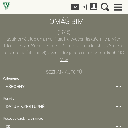
CZ
EN
TOMÁŠ BÍM
(1946)
soukromé studium; malíř, grafik; vyučen tiskařem; v prvých
letech se zaměřil na ilustraci, užitou grafiku a kresbu; věnuje se
také malbě (olej, acryl); svými díly je zastoupen ve sbírkách NG
Praha, VČG Pardubice, Rijkmuseum Meermanno Haag, sbírka
Více
Ex libris Chrudim, Tennis museum Gasper Oberhausen, s. p. t.
SEZNAM AUTORŮ
TELECOM a jinde; ilustroval asi 30 knih, podílel se na bibliofiliích,
Kategorie:
vytvářel plakáty; pracoval jako knihtiskař, poté výtvarník
divadelního studia Reduta, ale také jako pomocný dělník
(písmomalíř, lakýrník apod.); nyní se cele věnuje výtvarné práci
Pořadí:
(Slovník českých a slovenských výtvarných umělců 1950 -
1997, Výtvarné centrum Chagall Ostrava 1998)
Počet položek na stránce: