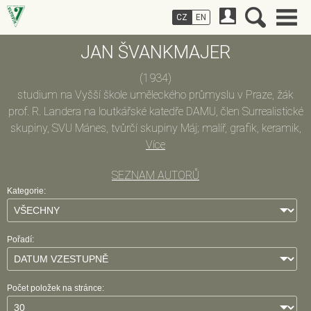
CZ
EN
JAN ŠVANKMAJER
(1934)
studium na Vyšší škole uměleckého průmyslu v Praze, žák
prof. R. Landera na loutkářské katedře DAMU, člen Surrealistické
skupiny, SVU Mánes, tvůrčí skupiny Máj; malíř, grafik, keramik,
filmový výtvarník, scénograf, animátor, autor objektů, režisér;
Více
věnuje se kresbě, malbě, volné grafice, tvorbě koláží, objektů a
SEZNAM AUTORŮ
keramiky (pod pseudonymem Kostelec, s manželkou Evou),
Kategorie:
filmu (animovanému, hranému, loutkovému a jejich
vzájemným kombinacím); patří k předním představitelům
českého surrealismu; v 70. letech byl scénografem Činoherního
Pořadí:
klubu (Candide, Vychovatel, Zlatý kočár, Poprask na laguně) a
spolupracoval s Divadlem Na zábradlí a Večerním Brnem,
založil a vedl Divadlo masek v Semaforu (Škrobené hlavy,
Počet položek na stránce:
Johannes doktor Faust, Sběratel stínů, Circus Sucric) a Černé