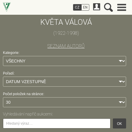
CZ
EN
KVĚTA VÁLOVÁ
(1922-1998)
SEZNAM AUTORŮ
Kategorie:
Pořadí:
Počet položek na stránce:
Vyhledávání napříč aukcemi:
OK