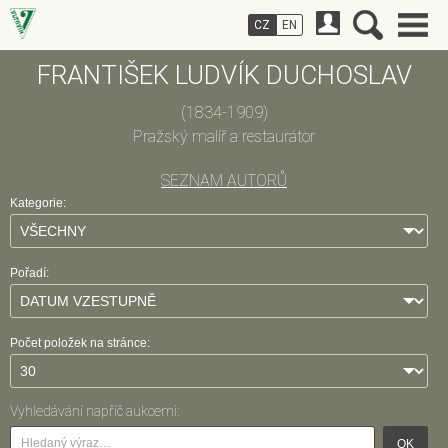
CZ
EN
FRANTIŠEK LUDVÍK DUCHOSLAV
(1834-1909)
Pražský malíř a restaurátor
SEZNAM AUTORŮ
Kategorie:
Pořadí:
Počet položek na stránce:
Vyhledávání napříč aukcemi:
OK