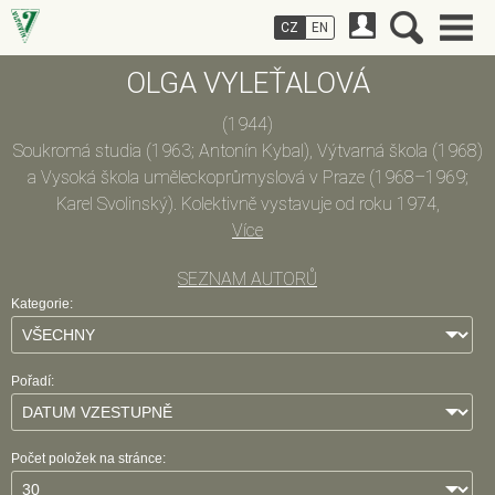
CZ
EN
OLGA VYLEŤALOVÁ
(1944)
Soukromá studia (1963; Antonín Kybal), Výtvarná škola (1968)
a Vysoká škola uměleckoprůmyslová v Praze (1968–1969;
Karel Svolinský). Kolektivně vystavuje od roku 1974,
samostatně od roku 1980. V letech 1969–1989 vytvořila
Více
sedmdesát šest filmových plakátů.
SEZNAM AUTORŮ
Kategorie:
Pořadí:
Počet položek na stránce: