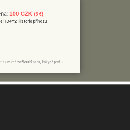
ena:
100 CZK
(5 €)
el:
ID4**2
Historie příhozu
isk mírně zažloutlý papír, žákyně prof. L.