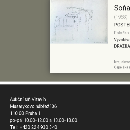
Soňa
(1958)
POSTEL
Položka 
Vyvoláva
DRAŽBA
lept, akva
ZOBRAZIT
PŘIDAT DO
Čepeláka 
DETAIL
PŘEDVÝBĚRU
Aukční síň Vltavín
Masarykovo nábřeží 36
110 00 Praha 1
po-pá: 10.00-12.00 a 13.00-18.00
Tel.: +420 224 930 340