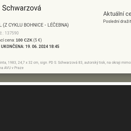
 Schwarzová
Aktuální c
Poslední dražit
 (Z CYKLU BOHNICE - LÉČEBNA)
č.: 137590
cí cena:
100 CZK
(5 €)
 UKONČENA:
19. 06. 2024 18:45
tinta, 1983, 24,7 x 32 cm, sign. PD S. Schwarzová 83, autorský tisk, na okraji mimo t
na AVU v Praze