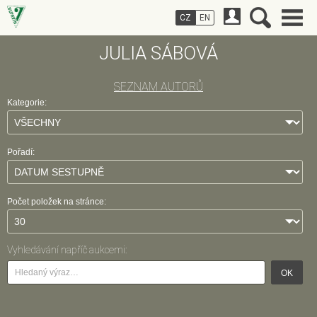
CZ
EN
JULIA SÁBOVÁ
SEZNAM AUTORŮ
Kategorie:
Pořadí:
Počet položek na stránce:
Vyhledávání napříč aukcemi:
OK