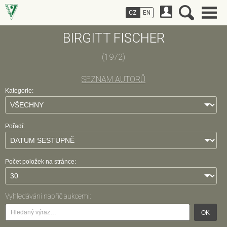
CZ
EN
BIRGITT FISCHER
(1972)
SEZNAM AUTORŮ
Kategorie:
Pořadí:
Počet položek na stránce:
Vyhledávání napříč aukcemi:
OK