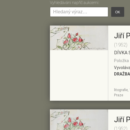
Vyhledávání napříč aukcemi:
OK
Jiří 
(1952)
DÍVKA 
Položka 
Vyvoláva
DRAŽBA
litografie
ZOBRAZIT
PŘIDAT DO
Praze
DETAIL
PŘEDVÝBĚRU
Jiří 
(1952)