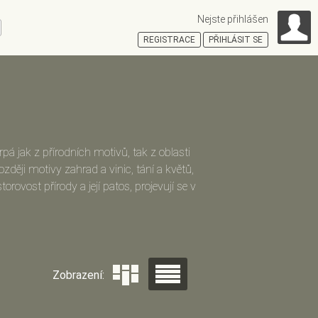
Nejste přihlášen
ní
REGISTRACE
PŘIHLÁSIT SE
HOŠŤSKÁ
rpá jak z přírodních motivů, tak z oblasti
ozději motivy zahrad a vinic, tání a květů,
vost přírody a její patos, projevují se v
rba (cyklus postav českých básníků a
 2003, Výtvarné centrum Chagall Ostrava
Zobrazení: