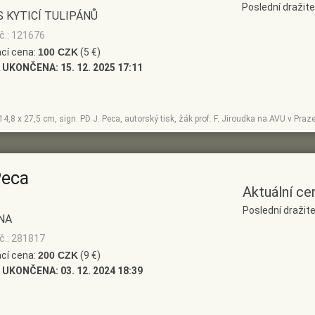
Poslední dražit
S KYTICÍ TULIPÁNŮ
č.: 121676
cí cena:
100 CZK
(5 €)
 UKONČENA:
15. 12. 2025 17:11
, 14,8 x 27,5 cm, sign. PD J. Peca, autorský tisk, žák prof. F. Jiroudka na AVU v Praz
Peca
Aktuální ce
Poslední dražite
NA
č.: 281817
cí cena:
200 CZK
(9 €)
 UKONČENA:
03. 12. 2024 18:39