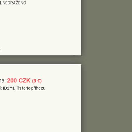
el: NEDRAŽENO
e
na:
200 CZK
(9 €)
l:
ID2**1
Historie příhozu