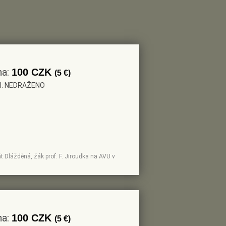
na:
100 CZK
(5 €)
el: NEDRAŽENO
iát Dlážděná, žák prof. F. Jiroudka na AVU v
na:
100 CZK
(5 €)