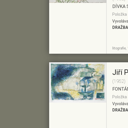
DÍVKA 
Položka 
Vyvoláva
DRAŽBA
ZOBRAZIT
PŘIDAT DO
litografie
DETAIL
PŘEDVÝBĚRU
Jiří 
(1952)
FONTÁ
Položka 
Vyvoláva
DRAŽBA
ZOBRAZIT
PŘIDAT DO