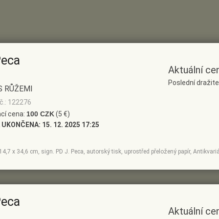
Peca
Aktuální ce
Poslední dražit
S RŮŽEMI
č.: 122276
cí cena:
100 CZK
(5 €)
 UKONČENA:
15. 12. 2025 17:25
, 14,7 x 34,6 cm, sign. PD J. Peca, autorský tisk, uprostřed přeložený papír, Antikvar
Peca
Aktuální ce