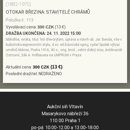
(1882-1970)
OTOKAR BŘEZINA: STAVITELÉ CHRÁMŮ
Položka č.: 113
Vyvolávací cena:
300 CZK
(13 €)
DRAŽBA UKONČENA:
24. 11. 2022 15:00
bibliofilie, viněta, titul. list dřevorytem, úprava a návrh ob. Jar. Benda, vše v
kubisticko-expresivním stylu, 4.sv. ed.Básnické spisy, vydal Spolek výtvar.
umělců Mánes, Praha 1916, 43 s., orig. brož., velmi dobrý stav, Antikvariát
Ostrovní, žák A. Hofbauera na UMPRUM v Praze
(13 €)
Aktuální cena:
300 CZK
Poslední dražitel: NEDRAŽENO
Aukční síň Vltavín
Masarykovo nábřeží 36
110 00 Praha 1
po-pá: 10.00-12.00 a 13.00-18.00