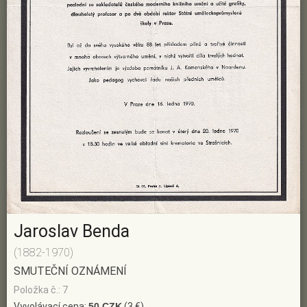
Jaroslav Benda
(1882-1970)
SMUTEČNÍ OZNÁMENÍ
Položka č.: 7
Vyvolávací cena:
50 CZK
(3 €)