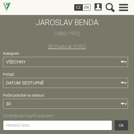
CZ
EN
JAROSLAV BENDA
(1882-1970)
SEZNAM AUTORŮ
Kategorie:
Pořadí:
Počet položek na stránce:
Vyhledávání napříč aukcemi:
OK