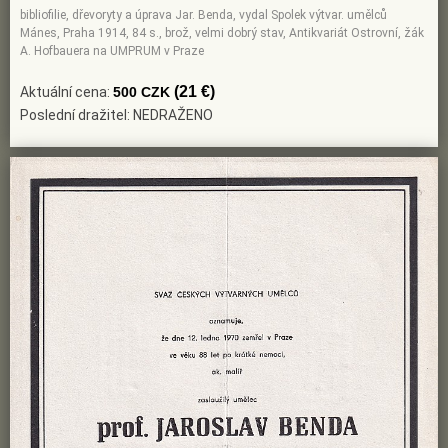
bibliofilie, dřevoryty a úprava Jar. Benda, vydal Spolek výtvar. umělců
Mánes, Praha 1914, 84 s., brož, velmi dobrý stav, Antikvariát Ostrovní, žák
A. Hofbauera na UMPRUM v Praze
(21 €)
Aktuální cena:
500 CZK
Poslední dražitel: NEDRAŽENO