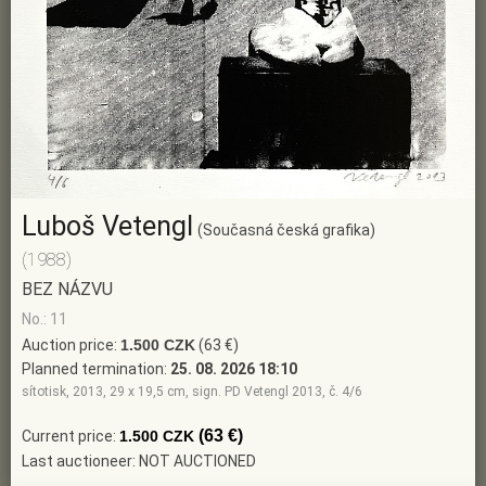
Luboš Vetengl
(Současná česká grafika)
(1988)
BEZ NÁZVU
No.: 11
Auction price:
1.500 CZK
(63 €)
Planned termination:
25. 08. 2026 18:10
sítotisk, 2013, 29 x 19,5 cm, sign. PD Vetengl 2013, č. 4/6
(63 €)
Current price:
1.500 CZK
Last auctioneer: NOT AUCTIONED