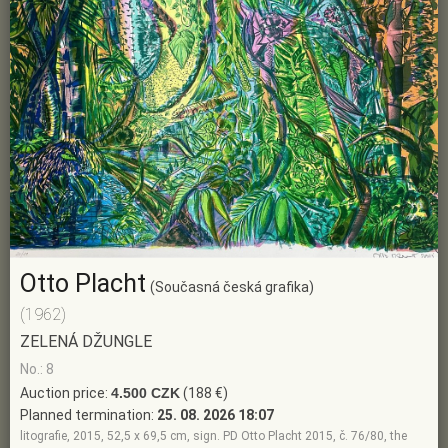
Otto Placht
(Současná česká grafika)
(1962)
ZELENÁ DŽUNGLE
No.: 8
Auction price:
4.500 CZK
(188 €)
Planned termination:
25. 08. 2026 18:07
litografie, 2015, 52,5 x 69,5 cm, sign. PD Otto Placht 2015, č. 76/80, the