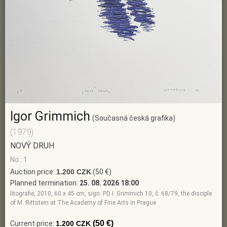
Igor Grimmich
(Současná česká grafika)
(1979)
NOVÝ DRUH
No.: 1
Auction price:
1.200 CZK
(50 €)
Planned termination:
25. 08. 2026 18:00
litografie, 2010, 60 x 45 cm, sign. PD I. Grimmich 10, č. 68/79, the disciple
of M. Rittstein at The Academy of Fine Arts in Prague
(50 €)
Current price:
1.200 CZK