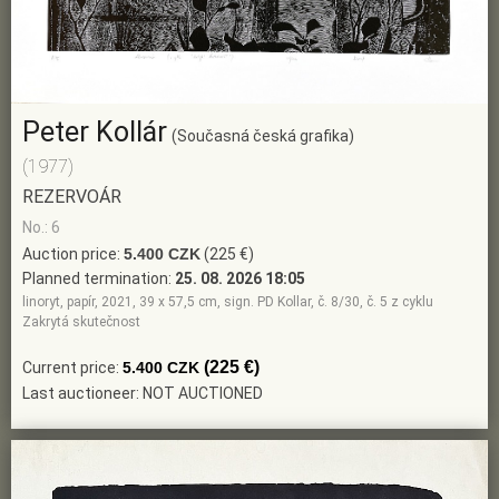
Peter Kollár
(Současná česká grafika)
(1977)
REZERVOÁR
No.: 6
Auction price:
5.400 CZK
(225 €)
Planned termination:
25. 08. 2026 18:05
linoryt, papír, 2021, 39 x 57,5 cm, sign. PD Kollar, č. 8/30, č. 5 z cyklu
Zakrytá skutečnost
(225 €)
Current price:
5.400 CZK
Last auctioneer: NOT AUCTIONED