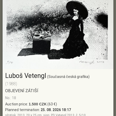
Luboš Vetengl
(Současná česká grafika)
(1988)
OBJEVENÍ ZÁTIŠÍ
No.: 18
Auction price:
1.500 CZK
(63 €)
Planned termination:
25. 08. 2026 18:17
sítotisk, 2013, 20 x 25 cm, sign. PD Vetengl 2013, č. 5/10