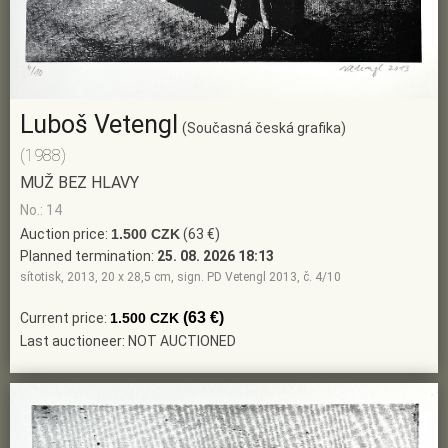
Luboš Vetengl
(Současná česká grafika)
(1988)
MUŽ BEZ HLAVY
No.: 14
Auction price:
1.500 CZK
(63 €)
Planned termination:
25. 08. 2026 18:13
sítotisk, 2013, 20 x 28,5 cm, sign. PD Vetengl 2013, č. 4/10
(63 €)
Current price:
1.500 CZK
Last auctioneer: NOT AUCTIONED