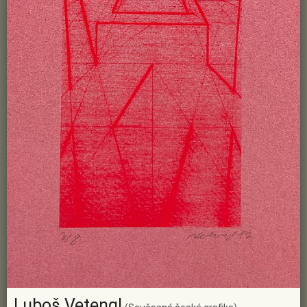
Luboš Vetengl