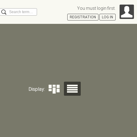
You must login first.
Search
REGISTRATION
LOG IN
Á
Display: