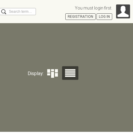
You must login first.
Search
REGISTRATION
LOG IN
Á
Display: