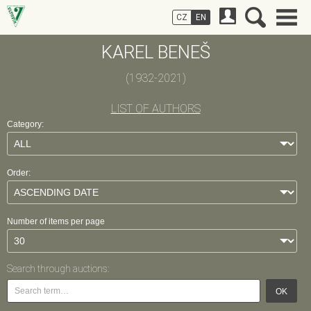
CZ
EN
KAREL BENEŠ
(1932-2021)
LIST OF AUTHORS
Category:
Order:
Number of items per page
Search through auctions:
OK