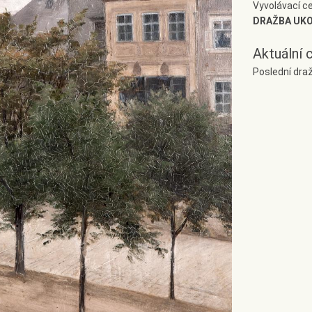
Vyvolávací c
DRAŽBA UK
Aktuální 
Poslední dra