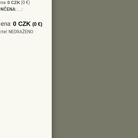
ena:
0 CZK
(0 €)
ONČENA:
. . :
cena:
0 CZK
(0 €)
žitel: NEDRAŽENO