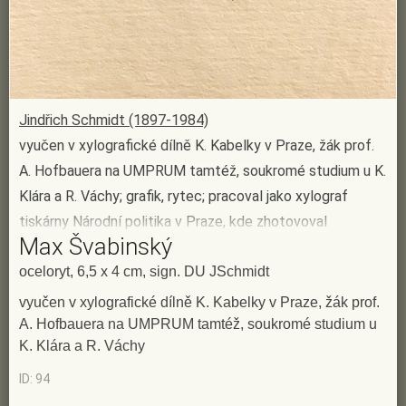
Jindřich Schmidt (1897-1984)
vyučen v xylografické dílně K. Kabelky v Praze, žák prof.
A. Hofbauera na UMPRUM tamtéž, soukromé studium u K.
Klára a R. Váchy; grafik, rytec; pracoval jako xylograf
tiskárny Národní politika v Praze, kde zhotovoval
Max Švabinský
dřevoryty pro knihtisk; od 1939 byl faktorem ryteckého a
galvanoplastického oddělení tiskárny Národní banky
oceloryt, 6,5 x 4 cm, sign. DU JSchmidt
československé, v této funkci pokračoval i v pozdější
vyučen v xylografické dílně K. Kabelky v Praze, žák prof.
Státní tiskárně cenin; zaměřoval se na ocelorytiny na
A. Hofbauera na UMPRUM tamtéž, soukromé studium u
K. Klára a R. Váchy
bankovkách a poštovních známkách; od 1948 pracoval
nepřetržitě s M. Švabinským jako navrhovatelem
ID: 94
především portrétních známek, i když řadu známek