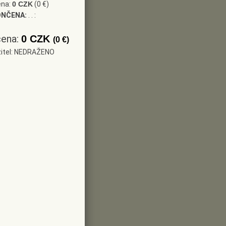
ena:
0 CZK
(0 €)
ONČENA:
. . :
cena:
0 CZK
(0 €)
žitel: NEDRAŽENO