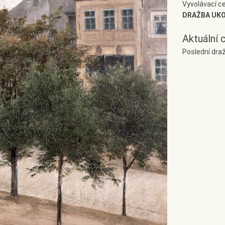
Vyvolávací c
DRAŽBA UK
Aktuální 
Poslední dra