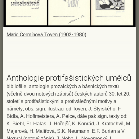
Marie Čermínová Toyen (1902-1980)
Anthologie protifašistických umělců
bibliofilie, antologie prozaických a básnických textů
(včetně dvou notových zápisů) českých autorů 30. let 20.
století s protifašistickými a protiválečnými motivy a
náměty; obs. sign. ilustraci od Toyen, J. Štyrského, F.
Bidla, A. Hoffmeistera, A. Pelce, dále pak sign. texty od:
K. Biebl, Fr. Halas, J. Hořejší, K. Konrád, J. Kratochvíl, M.
Majerová, H. Malířová, S.K. Neumann, E.F. Burian a V.
Nezval (notový zápis), J. Noha, L. Novomeský, I.