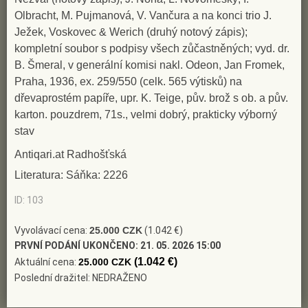
Olbracht, M. Pujmanová, V. Vančura a na konci trio J.
Ježek, Voskovec & Werich (druhý notový zápis);
kompletní soubor s podpisy všech zůčastněných; vyd. dr.
B. Šmeral, v generální komisi nakl. Odeon, Jan Fromek,
Praha, 1936, ex. 259/550 (celk. 565 výtisků) na
dřevaprostém papíře, upr. K. Teige, pův. brož s ob. a pův.
karton. pouzdrem, 71s., velmi dobrý, prakticky výborný
stav
Antiqari.at Radhošťská
Literatura: Sáňka: 2226
ID: 103
Vyvolávací cena:
25.000 CZK
(1.042 €)
PRVNÍ PODÁNÍ UKONČENO:
21. 05. 2026 15:00
(1.042 €)
Aktuální cena:
25.000 CZK
Poslední dražitel: NEDRAŽENO