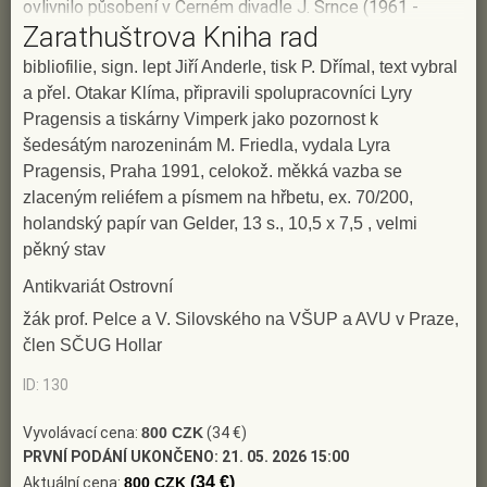
ovlivnilo působení v Černém divadle J. Srnce (1961 -
Zarathuštrova Kniha rad
1969), od r. 1966 patří k předním reprezentantům české
grafiky v zahraničí; v desítkách grafických a obrazových
bibliofilie, sign. lept Jiří Anderle, tisk P. Dřímal, text vybral
a přel. Otakar Klíma, připravili spolupracovníci Lyry
cyklů vytvořil jedno z nejnaléhavějších a nejpůsobivějších
Pragensis a tiskárny Vimperk jako pozornost k
podobenství současného člověka v jeho kontextech
šedesátým narozeninám M. Friedla, vydala Lyra
mytologických, historických, sociologických (Bez kůže,
Pragensis, Praha 1991, celokož. měkká vazba se
1965 - 1967; Perspektivy, 1970 - 1973; Hry, 1974 - 1975;
zlaceným reliéfem a písmem na hřbetu, ex. 70/200,
Portrét v čase, 1978 - 1979, Zápisníky, 1980 - 1982;
holandský papír van Gelder, 13 s., 10,5 x 7,5 , velmi
Apokalyptická genetika, 1982 - 1983; Commedia dell'
pěkný stav
arte, 1985); významný je rovněž cyklus obrazů, kreseb a
Antikvariát Ostrovní
grafik Iluze a realita (1980 - 1982), využívající dobové
žák prof. Pelce a V. Silovského na VŠUP a AVU v Praze,
fotografie; zúčastnil se kolem dvou set kolektivních
člen SČUG Hollar
výstav v zahraničí, kde byl odměněn třiceti čtyřmi cenami
ID: 130
(např. 1981 na Grand Prix Ljubljana); svým imaginativním
realismem ovlivnil tvorbu nejméně jedné generace
Vyvolávací cena:
800 CZK
(34 €)
PRVNÍ PODÁNÍ UKONČENO:
21. 05. 2026 15:00
českých grafiků; je zastoupen ve sbírkách NG Praha,
(34 €)
Aktuální cena:
800 CZK