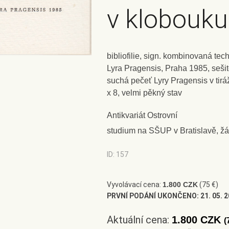
v klobouku
bibliofilie, sign. kombinovaná tec
Lyra Pragensis, Praha 1985, seši
suchá pečeť Lyry Pragensis v tiráži
x 8, velmi pěkný stav
Antikvariát Ostrovní
studium na SŠUP v Bratislavě, žá
ID: 157
Vyvolávací cena:
1.800 CZK
(75 €)
PRVNÍ PODÁNÍ UKONČENO:
21. 05. 
Aktuální cena:
1.800 CZK
(