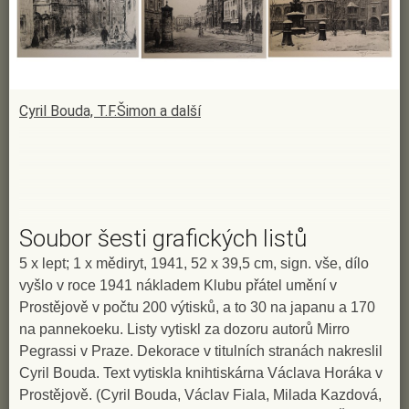
Cyril Bouda, T.F.Šimon a další
Soubor šesti grafických listů
5 x lept; 1 x mědiryt, 1941, 52 x 39,5 cm, sign. vše, dílo
vyšlo v roce 1941 nákladem Klubu přátel umění v
Prostějově v počtu 200 výtisků, a to 30 na japanu a 170
na pannekoeku. Listy vytiskl za dozoru autorů Mirro
Pegrassi v Praze. Dekorace v titulních stranách nakreslil
Cyril Bouda. Text vytiskla knihtiskárna Václava Horáka v
Prostějově. (Cyril Bouda, Václav Fiala, Milada Kazdová,