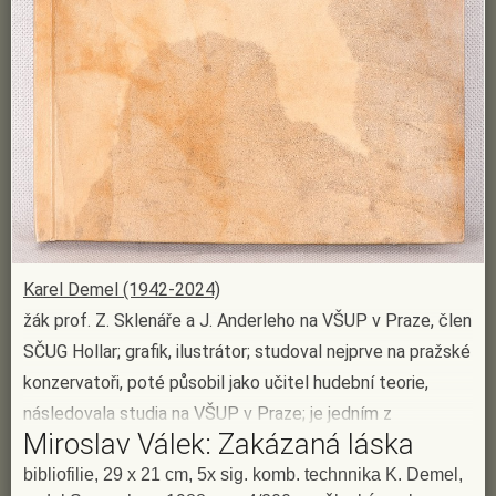
Karel Demel (1942-2024)
žák prof. Z. Sklenáře a J. Anderleho na VŠUP v Praze, člen
SČUG Hollar; grafik, ilustrátor; studoval nejprve na pražské
konzervatoři, poté působil jako učitel hudební teorie,
následovala studia na VŠUP v Praze; je jedním z
Miroslav Válek: Zakázaná láska
nejvýznamnejších představitelů imaginativního realismu
sedmdesátých a osmdesátých let; jeho grafické dílo je
bibliofilie, 29 x 21 cm, 5x sig. komb. technnika K. Demel,