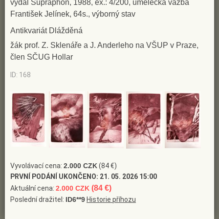
vydal Supraphon, 1988, ex.: 4/200, umělecká vazba
převážně figurálně zaměřeno; tematicky je určeno jeho
František Jelínek, 64s., výborný stav
vztahem k hudbě; vytváří cykly mědirytin i jednotlivé
Antikvariát Dlážděná
grafické listy, kde usiluje o vyjádření hudebních motivů a
nálad, lidských citů, především lásky; mědiryt provází
žák prof. Z. Sklenáře a J. Anderleho na VŠUP v Praze,
člen SČUG Hollar
tónovaných hlubotiskem; přibližně od 1981 se věnuje také
kresbě a akvarelu; ilustruje poezii a vytváří ex libris; hraje
ID: 168
na pozoun v kapele Grafičanka (J. Anderle, K. Demel, J.
Pacák, J. Slíva, J. Suchánek); zastoupen ve sbírkách
Slovenské národní galerie Bratislava, GHMP Praha, Galerie
výtvarného umění Ostrava
(Slovník českých a slovenských
výtvarných umělců 1950 - 1998, Výtvarné centrum Chagall
Ostrava 1998)
Vyvolávací cena:
2.000 CZK
(84 €)
PRVNÍ PODÁNÍ UKONČENO:
21. 05. 2026 15:00
(84 €)
Aktuální cena:
2.000 CZK
Poslední dražitel:
ID6**9
Historie příhozu