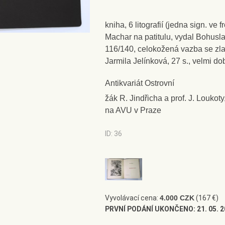
kniha, 6 litografií (jedna sign. ve
Machar na patitulu, vydal Bohusl
116/140, celokožená vazba se zl
Jarmila Jelínková, 27 s., velmi do
Antikvariát Ostrovní
žák R. Jindřicha a prof. J. Loukoty
na AVU v Praze
ID: 36
Vyvolávací cena:
4.000 CZK
(167 €)
PRVNÍ PODÁNÍ UKONČENO:
21. 05. 