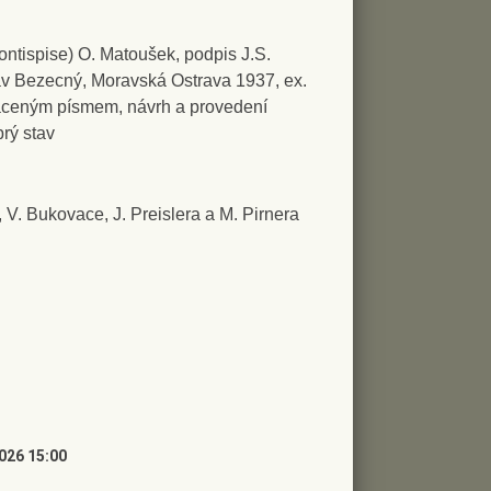
 frontispise) O. Matoušek, podpis J.S.
av Bezecný, Moravská Ostrava 1937, ex.
aceným písmem, návrh a provedení
brý stav
, V. Bukovace, J. Preislera a M. Pirnera
2026 15:00