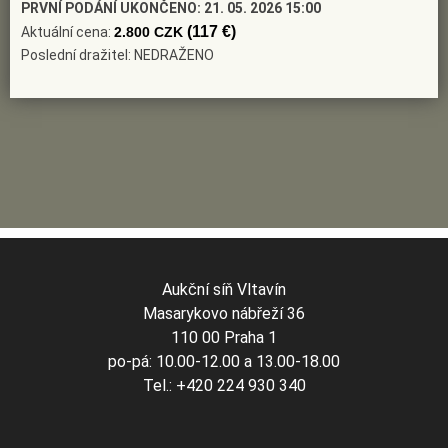
PRVNÍ PODÁNÍ UKONČENO:
21. 05. 2026 15:00
scénických návrhů pro divadla; uskutečnil 144
(117 €)
Aktuální cena:
2.800 CZK
samostatných výstav u nás i v zahraničí a účastnil se 81
Poslední dražitel: NEDRAŽENO
významnějších kolektivních výstav u nás i ve světě
(Slovník českých a slovenských výtvarných umělců 1950 -
1997, Výtvarné centrum Chagall Ostrava 1998; internet)
Aukční síň Vltavín
Masarykovo nábřeží 36
110 00 Praha 1
po-pá: 10.00-12.00 a 13.00-18.00
Tel.: +420 224 930 340