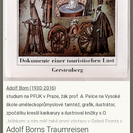
Adolf Born (1930-2016)
studium na PFUK v Praze, žák prof. A. Pelce na Vysoké
škole uměleckoprůmyslové tamtéž; grafik, ilustrátor;
zpočátku kreslil karikarury a ilustroval knížky s O.
Jelínkem; s ním měl také první výstavu v Galerii Fronta v
Adolf Borns Traumreisen
Praze (1959); 1964 se zúčastnil výstavy světové