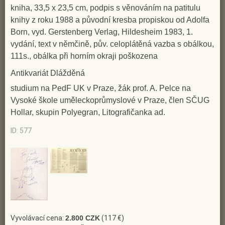
karikatury v Montrealu, kde pak v r. 1977 získává Grand
kniha, 33,5 x 23,5 cm, podpis s věnováním na patitulu
knihy z roku 1988 a původní kresba propiskou od Adolfa
Prix; 1972 se stává členem týmu Macourek - Born -
Born, vyd. Gerstenberg Verlag, Hildesheim 1983, 1.
Doubrava, který prosul animovanými filmy, známými v
vydání, text v němčině, pův. celoplátěná vazba s obálkou,
mnoha zemích; 1973 vychází v Itálii album jeho kreseb a
111s., obálka při horním okraji poškozena
grafik Donna, sesso forte, u nás vydává Bornografie
Antikvariát Dlážděná
(1970), Karikatury (1975), Album 12 grafických listů
studium na PedF UK v Praze, žák prof. A. Pelce na
(1992), autobiografickou knížku Mým národům (1990);
Vysoké škole uměleckoprůmyslové v Praze, člen SČUG
obdržel 30 vyznamenání a cen za ilustrace, mezi nimi
Hollar, skupin Polyegran, Litografičanka ad.
Highly Commended H. CH. Andersen IBBY (1986), Paví
ID: 577
pero Opava (1983), Zlaté jablko BIB Bratislava (1979) a
jiné, 22 ocenění za karikaturu, grafiku a kresby a 23
ocenění za animovaný film na domácích i zahraničních
festivalech, mimo jiné ve Zlíně Cenu J. Trnky za seriál
Mach a Šebestová (1979); pro televizi NOVA vytvořil
"black-outy" v r. 1993; v letech 1955 - 1994 ilustroval 362
Vyvolávací cena:
2.800 CZK
(117 €)
knih, výtvarně spolupracoval na 64 filmech, vytvořil 5