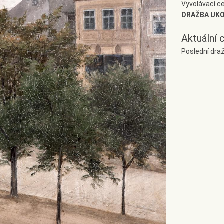
Vyvolávací c
DRAŽBA UK
Aktuální 
Poslední dra