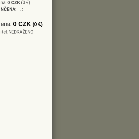
ena:
0 CZK
(0 €)
ONČENA:
. . :
cena:
0 CZK
(0 €)
žitel: NEDRAŽENO