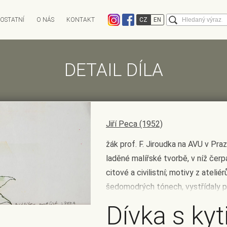
Vyhledává
OSTATNÍ
O NÁS
KONTAKT
CZ
EN
EXPEDICE
CHARITATIVNÍ AUKCE
DĚNÁ
ANTIKVARIÁT OSTROVNÍ
AUKCE INFO
ANTIQARI.AT RAD
DETAIL DÍLA
ky
Kalendář aukcí
Výsledky aukcí
Limitní lístek
Historie aukcí
FAQ - Často kladené otázky
Jiří Peca (1952)
žák prof. F. Jiroudka na AVU v Praz
laděné malířské tvorbě, v níž čerpá
citové a civilistní; motivy z ateli
šedomodrých tónech, vystřídaly poz
měnících se ročních obodbí; malb
Dívka s kyt
často jednoduchou formou prostorov