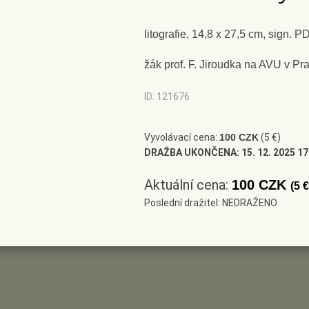
ní však i prvky lyrismu jako odkaz
představuje portrétní tvorba (cyk
litografie, 14,8 x 27,5 cm, sign. P
z podnětu Českého literárního fo
výtvarných umělců 1950 - 2003, V
žák prof. F. Jiroudka na AVU v Pr
ID: 121676
Vyvolávací cena:
100 CZK
(5 €)
DRAŽBA UKONČENA:
15. 12. 2025 17
Aktuální cena:
100 CZK
(5 €
Poslední dražitel: NEDRAŽENO