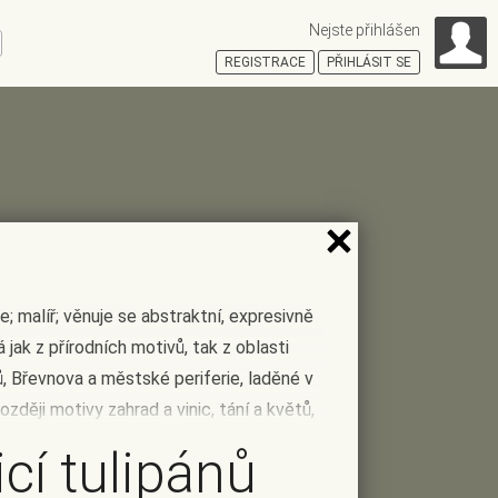
Nejste přihlášen
ní
REGISTRACE
PŘIHLÁSIT SE
HOŠŤSKÁ
e; malíř; věnuje se abstraktní, expresivně
 jak z přírodních motivů, tak z oblasti
érů, Břevnova a městské periferie, laděné v
ději motivy zahrad a vinic, tání a květů,
a je monumentálně pojímaná, zachycující
icí tulipánů
ost přírody a její patos, projevují se v