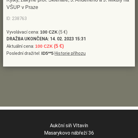
spolupracuje s několika nakladatelstvími, např. vytvořila
VŠUP v Praze
pro Supraphon učebnici hudební výchovy pro lidové školy
ID: 238763
umění s názvem Mladí muzikanti; pro interiéry realizuje
Vyvolávací cena:
100 CZK
(5 €)
počítačovou grafiku (RM systém Tábor, Česká obchodní
DRAŽBA UKONČENA:
14. 02. 2023 15:31
banka Strakonice ad); zastoupena ve sbírkách NG v Praze,
(5 €)
Aktuální cena:
100 CZK
AJG v Hluboké nad Vltavou, GVU v Havlíčkově Brodě, GVU
Poslední dražitel:
ID5**5
Historie příhozu
v Ostravě, Muzea exlibris v Chrudimi a jinde
(Slovník
českých a slovenských výtvarných umělců 1950 - 2006,
Výtvarné centrum Chagall Ostrava 2006)
Aukční síň Vltavín
Masarykovo nábřeží 36