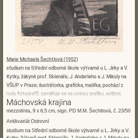
Marie Michaela Šechtlová (1952)
studium na Střední odborné škole výtvarné u L. Jirky a V.
Kytky, žákyně prof. Sklenáře, J. Anderleho a J. Mikuly na
VŠUP v Praze; ilustrátorka, grafička, malířka; pochází z
rodu fotografů; zaměřuje se na volnou grafiku, exlibris,
Máchovská krajina
kresbu, knižní ilustraci, malbu a počítačovou grafiku; tvoří
v duchu lyrismu, s důrazem na detail a vystižení
mezzotinta, 9 x 6,5 cm, sign. PD M.M. Šechtlová, č. 23/50
nenávratného okamžiku; z grafických technik si oblíbila
Antikvariát Ostrovní
mezzotintu, akvatintu, slepotisk, lept; náměty čerpá z
studium na Střední odborné škole výtvarné u L. Jirky a V.
jihočeské krajiny, přírody, literatury, hudby a divadla;
Kytky, žákyně prof. Sklenáře, J. Anderleho a J. Mikuly na