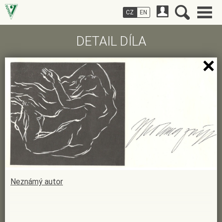
CZ
EN
DETAIL DÍLA
Neznámý autor