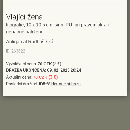
Vlající žena
litografie, 10 x 10,5 cm, sign. PU, při pravém okraji
nepatrně natrženo
Antiqari.at Radhošťská
ID: 263622
Vyvolávací cena:
70 CZK
(3 €)
DRAŽBA UKONČENA:
09. 02. 2023 20:24
(3 €)
Aktuální cena:
70 CZK
Poslední dražitel:
ID5**8
Historie příhozu