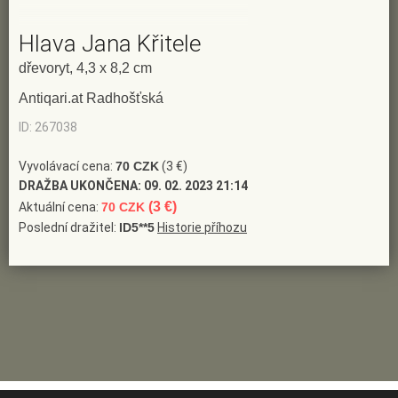
Hlava Jana Křitele
dřevoryt, 4,3 x 8,2 cm
Antiqari.at Radhošťská
ID: 267038
Vyvolávací cena:
70 CZK
(3 €)
DRAŽBA UKONČENA:
09. 02. 2023 21:14
(3 €)
Aktuální cena:
70 CZK
Poslední dražitel:
ID5**5
Historie příhozu