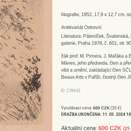
působil na AVU v Praze (1910-1939
1928), rektor (1916-1920, 1924-19
litografie, 1952, 17,9 x 12,7 cm, 
malířského oddělení (1926-1939);
malbou, převažovaly figurální námě
Antikvariát Ostrovní
významných osobností veřejného a
Literatura: Páleníček, Švabinská,
volnou grafikou (figurální a přírodn
galerie, Praha 1976, č. 601, str. 9
portréty), plakátovou a známkovou 
žák prof. M. Pirnera, J. Mařáka a
realizacemi pro architekturu (nás
Mánes, jeho předseda, člen a p
Obecní dům v Praze); grafickými p
věd a umění, zakládající člen SČ
jeho tvorby představuje grafické 
Beaux Arts v Paříži, čestný člen 
1923 a litografie v letech 1923-1
ID: 278842
díla kolem 1900 (Chudý kraj, Sply
zastoupen ve sbírkách NG, PNP, 
Praze, Západočeské galerie v Plz
Vyvolávací cena:
600 CZK
(25 €)
DRAŽBA UKONČENA:
11. 03. 2024 14
Kroměříži, AJG v Hluboké nad Vlt
v Chebu, Východočeské galerie v P
Aktuální cena:
600 CZK
(25