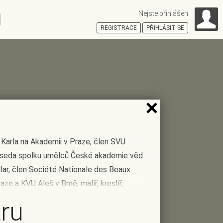
Nejste přihlášen
ní
REGISTRACE
PŘIHLÁSIT SE
HOŠŤSKÁ
. Karla na Akademii v Praze, člen SVU
edseda spolku umělců České akademie věd
llar, člen Société Nationale des Beaux
aze a KVU Aleš v Brně; malíř, kreslíř,
řádným profesorem Akademie umění v
tru
cké umění a malířství; jako profesor