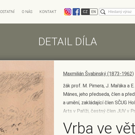
Vyhledává
OSTATNÍ
O NÁS
KONTAKT
CZ
EN
EXPEDICE
CHARITATIVNÍ AUKCE
DĚNÁ
ANTIKVARIÁT OSTROVNÍ
AUKCE INFO
ANTIQARI.AT RAD
DETAIL DÍLA
Kalendář aukcí
ky
Výsledky aukcí
Limitní lístek
Historie aukcí
FAQ - Často kladené otázky
Maxmilián Švabinský (1873-1962)
žák prof. M. Pirnera, J. Mařáka a E
Mánes, jeho předseda, člen a př
a umění, zakládající člen SČUG Ho
Arts v Paříži, čestný člen JUV v Pr
grafik, pedagog; 1910 jmenován 
Vrba ve vě
Praze na speciální škole pro grafi