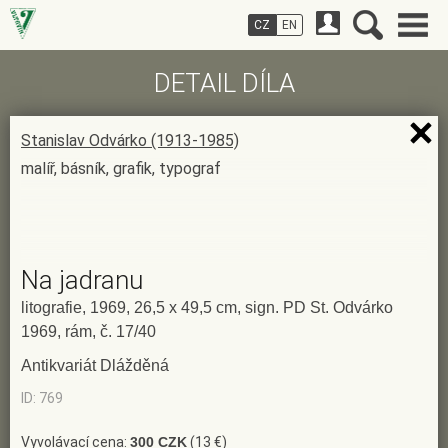
CZ
EN
DETAIL DÍLA
Stanislav Odvárko (1913-1985)
malíř, básník, grafik, typograf
Na jadranu
litografie, 1969, 26,5 x 49,5 cm, sign. PD St. Odvárko
1969, rám, č. 17/40
Antikvariát Dlážděná
ID: 769
Vyvolávací cena:
300 CZK
(13 €)