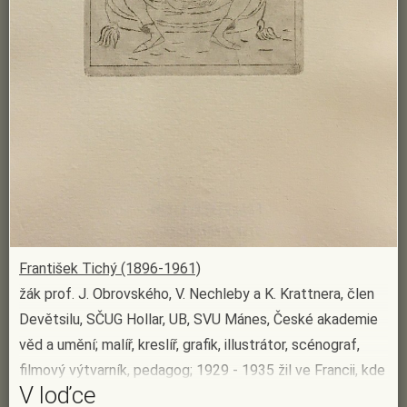
František Tichý (1896-1961)
žák prof. J. Obrovského, V. Nechleby a K. Krattnera, člen
Devětsilu, SČUG Hollar, UB, SVU Mánes, České akademie
věd a umění; malíř, kreslíř, grafik, illustrátor, scénograf,
filmový výtvarník, pedagog; 1929 - 1935 žil ve Francii, kde
V loďce
umělecky dozrál; pracoval také v cirkuse a atmosférou