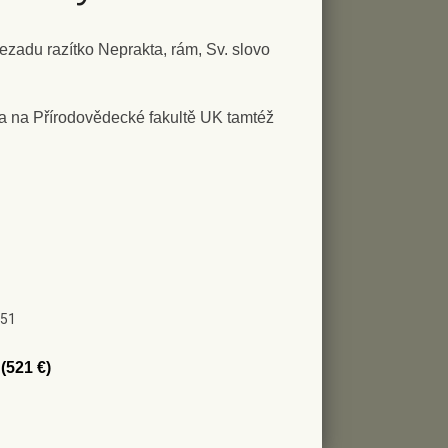
 zezadu razítko Neprakta, rám, Sv. slovo
a na Přírodovědecké fakultě UK tamtéž
:51
K
(521 €)