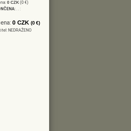
ena:
0 CZK
(0 €)
ONČENA:
. . :
cena:
0 CZK
(0 €)
žitel: NEDRAŽENO