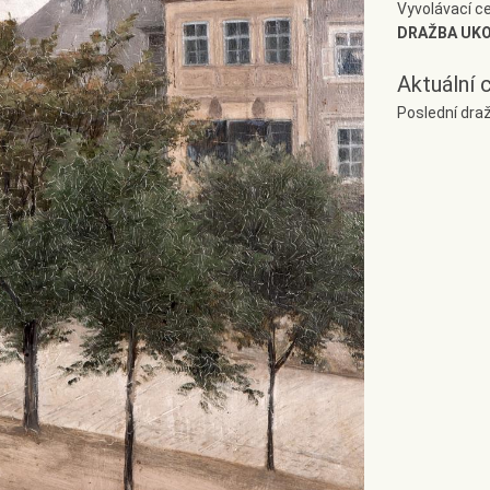
Vyvolávací c
DRAŽBA UK
Aktuální 
Poslední dra