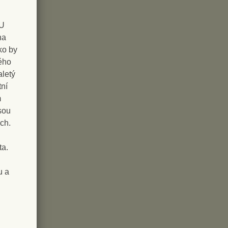
DU
na
ko by
rého
aletý
tní
m
sou
ch.
ta.
u a