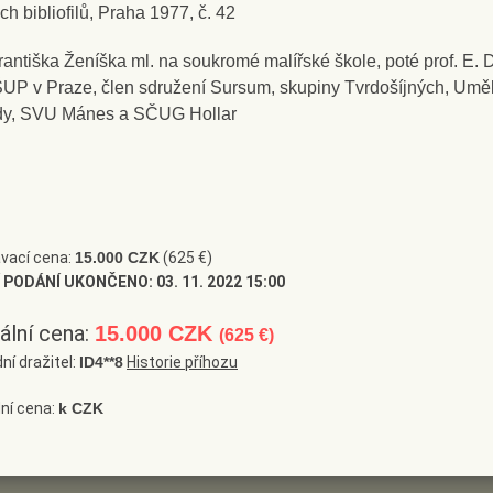
ch bibliofilů, Praha 1977, č. 42
rantiška Ženíška ml. na soukromé malířské škole, poté prof. E. D
UP v Praze, člen sdružení Sursum, skupiny Tvrdošíjných, Umě
dy, SVU Mánes a SČUG Hollar
1
vací cena:
15.000 CZK
(625 €)
 PODÁNÍ UKONČENO:
03. 11. 2022 15:00
ální cena:
15.000 CZK
(625 €)
ní dražitel:
ID4**8
Historie příhozu
ní cena:
k CZK