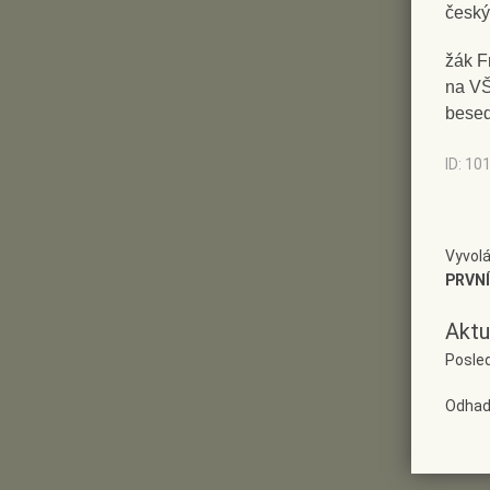
český
žák F
na VŠ
bese
ID: 10
Vyvolá
PRVNÍ
Aktu
Posled
Odhad