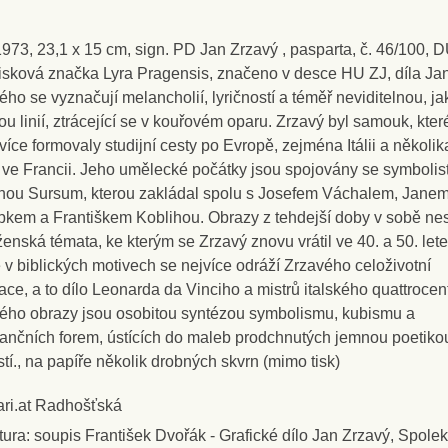
 1973, 23,1 x 15 cm, sign. PD Jan Zrzavý , pasparta, č. 46/100, 
isková značka Lyra Pragensis, značeno v desce HU ZJ, díla Ja
ého se vyznačují melancholií, lyričností a téměř neviditelnou, ja
ou linií, ztrácející se v kouřovém oparu. Zrzavý byl samouk, kte
více formovaly studijní cesty po Evropě, zejména Itálii a několik
 ve Francii. Jeho umělecké počátky jsou spojovány se symbolis
nou Sursum, kterou zakládal spolu s Josefem Váchalem, Jane
kem a Františkem Koblihou. Obrazy z tehdejší doby v sobě ne
enská témata, ke kterým se Zrzavý znovu vrátil ve 40. a 50. lete
 v biblických motivech se nejvíce odráží Zrzavého celoživotní
race, a to dílo Leonarda da Vinciho a mistrů italského quattrocen
ého obrazy jsou osobitou syntézou symbolismu, kubismu a
ančních forem, ústících do maleb prodchnutých jemnou poetiko
stí., na papíře několik drobných skvrn (mimo tisk)
ari.at Radhošťská
atura: soupis František Dvořák - Grafické dílo Jan Zrzavý, Spolek