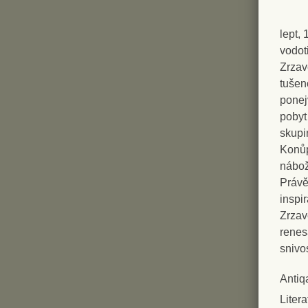
lept,
vodot
Zrzav
tušen
ponej
pobyt
skupi
Konůp
nábož
Právě
inspi
Zrzav
renes
snivo
Antiq
Liter