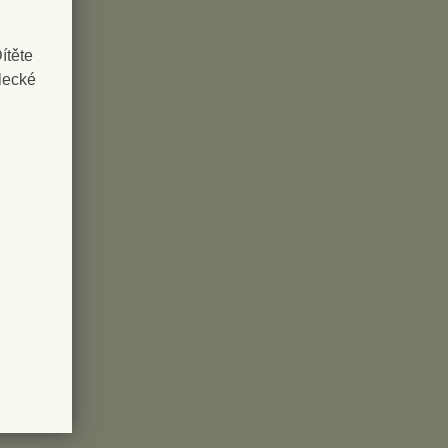
ítěte
lecké