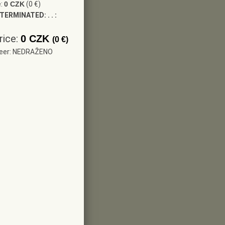
e:
0 CZK
(0 €)
 TERMINATED:
. . :
rice:
0 CZK
(0 €)
neer: NEDRAŽENO