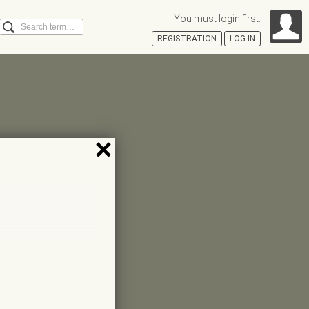
You must login first.
Search
REGISTRATION
LOG IN
Á